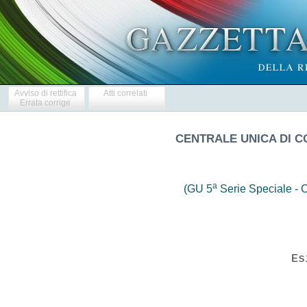
Avviso di rettifica
Atti correlati
Errata corrige
CENTRALE UNICA DI 
a
(GU 5
Serie Speciale - C
                            Esi