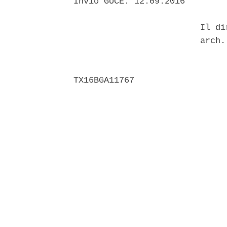
Invio GUCE: 12.09.2016 

                         Il di
                         arch.