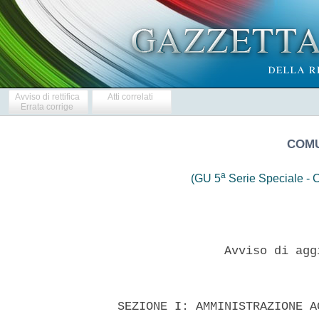
Avviso di rettifica
Atti correlati
Errata corrige
COMU
a
(GU 5
Serie Speciale - C
                 Avviso di agg
  SEZIONE I: AMMINISTRAZIONE A