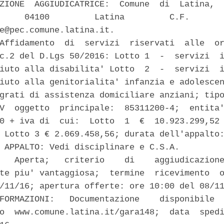
ZIONE  AGGIUDICATRICE:  Comune  di  Latina,  
     04100         Latina         C.F.       
e@pec.comune.latina.it. 

Affidamento  di  servizi  riservati  alle  or
c.2 del D.Lgs 50/2016: Lotto 1  -  servizi  i
iuto alla disabilita' Lotto  2  -  servizi  i
iuto alla genitorialita' infanzia e adolescen
grati di assistenza domiciliare anziani; tipo
V  oggetto  principale:  85311200-4;  entita'
0 + iva di  cui:  Lotto  1  €  10.923.299,52 
 Lotto 3 € 2.069.458,56; durata dell'appalto:
 APPALTO: Vedi disciplinare e C.S.A. 

   Aperta;   criterio    di    aggiudicazione
te piu' vantaggiosa;  termine  ricevimento  o
/11/16; apertura offerte: ore 10:00 del 08/11
FORMAZIONI:   Documentazione    disponibile  
o  www.comune.latina.it/gara148;  data  spedi