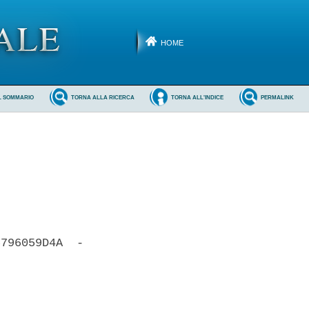
HOME
L SOMMARIO
TORNA ALLA RICERCA
TORNA ALL'INDICE
PERMALINK
796059D4A  -
