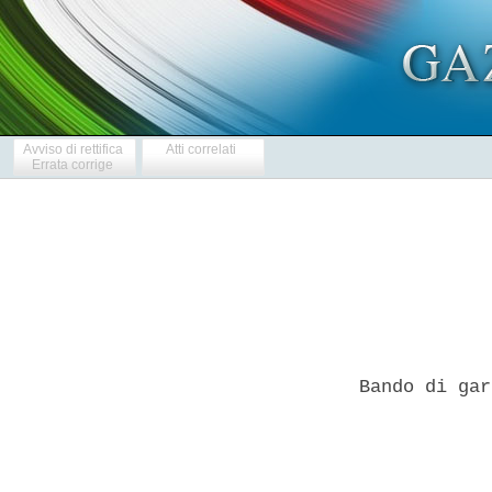
Avviso di rettifica
Atti correlati
Errata corrige
Bando di gar
            