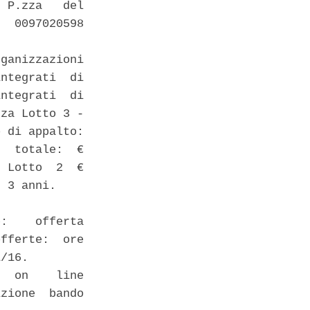
 P.zza   del

  0097020598

ganizzazioni

ntegrati  di

ntegrati  di

za Lotto 3 -

 di appalto:

  totale:  €

 Lotto  2  €

 3 anni. 

:    offerta

fferte:  ore

/16. 

  on    line

zione  bando
