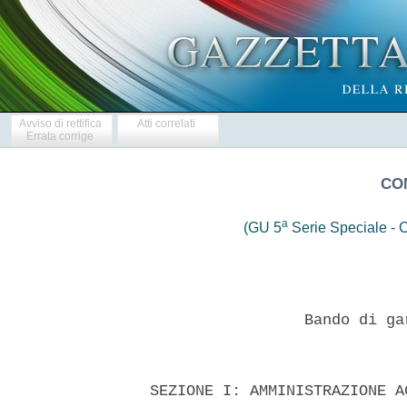
Avviso di rettifica
Atti correlati
Errata corrige
CO
a
(GU 5
Serie Speciale - C
                   Bando di ga
  SEZIONE I: AMMINISTRAZIONE A