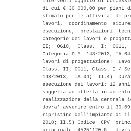
interventi oggetto di concessi
di cui € 30.000,00 per piani d
stimato per le attivita' di pr
lavori,  coordinamento  sicure
esecuzione,  prestazioni  tecn
Categorie dei lavori e progett
II;  OG10,  Class.  I;  OG11, 
Categoria D.M. 143/2013, IA.04
lavori di progettazione:  Lavo
Class. II; OG11, Class. I / Se
143/2013,  IA.04;  II.4)  Dura
esecuzione dei lavori: 12 anni
soggetta ad offerta in aumento
realizzazione della centrale i
dovra' avvenire entro il 30.09
ripristino dell'impianto di il
2018; II.5) Codice  CPV  princ
principale: 45251120-8;  divis