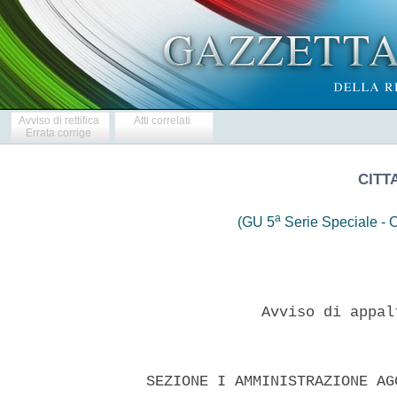
Avviso di rettifica
Atti correlati
Errata corrige
CITT
a
(GU 5
Serie Speciale - C
               Avviso di appal
  SEZIONE I AMMINISTRAZIONE AG