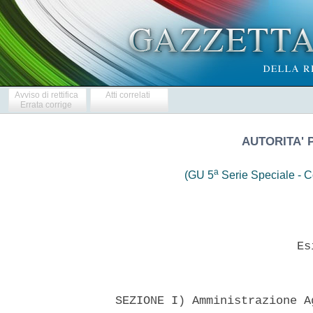
Avviso di rettifica
Atti correlati
Errata corrige
AUTORITA' 
a
(GU 5
Serie Speciale - Co
                            Esi
  SEZIONE I) Amministrazione A