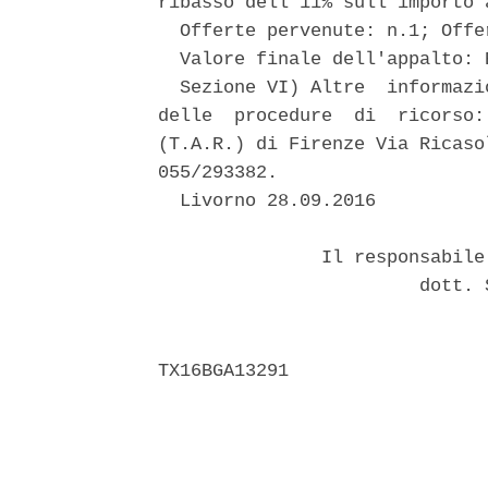
ribasso dell'11% sull'importo 
  Offerte pervenute: n.1; Offe
  Valore finale dell'appalto: 
  Sezione VI) Altre  informazi
delle  procedure  di  ricorso:
(T.A.R.) di Firenze Via Ricaso
055/293382. 

  Livorno 28.09.2016 

               Il responsabile
                        dott. 