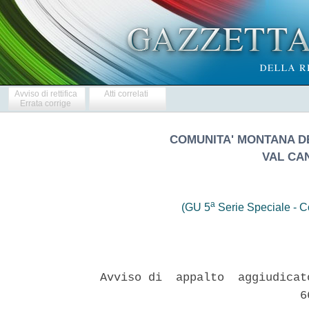
Avviso di rettifica
Atti correlati
Errata corrige
COMUNITA' MONTANA D
VAL CA
a
(GU 5
Serie Speciale - Co
Avviso di  appalto  aggiudicat
                             66