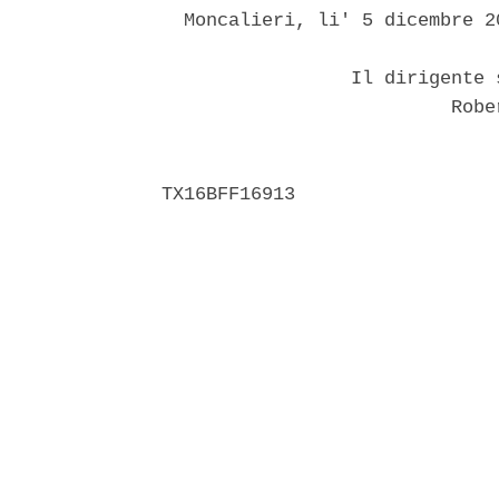
  Moncalieri, li' 5 dicembre 20
                 Il dirigente 
                          Rober