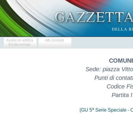
Avviso di rettifica
Atti correlati
Errata corrige
COMUNE
Sede: piazza Vitto
Punti di contat
Codice Fi
Partita
a
(GU 5
Serie Speciale - C