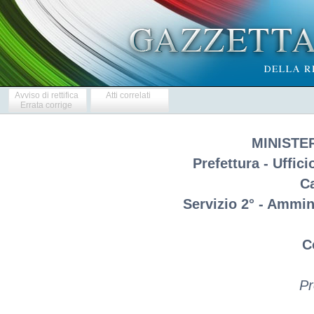
Avviso di rettifica
Atti correlati
Errata corrige
MINISTE
Prefettura - Uffici
C
Servizio 2° - Ammini
C
Pr