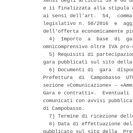
sensi degli articoli 59 e 60 d
e ii finalizzata alla stipula 
ai sensi dell'art.  54,  comma
legislativo n. 50/2016  e  agg
dell'offerta economicamente pi
  4)  Importo  a  base  di  ga
omnicomprensivo oltre IVA pro-
  5) Requisiti di partecipazio
gara pubblicati sul sito della
  6) Documenti di  gara  dispo
Prefettura  di  Campobasso  UT
sezione «Comunicazione» - «Amm
Gara e contratti».  Eventuali 
comunicati con avvisi pubblica
di Campobasso. 

  7) Termine di ricezione dell
  8) Data di effettuazione del
pubblicato sul sito della  Pre