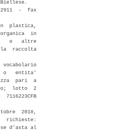
Biellese. 

2911  -  fax

n  plastica,

organica  in

   o   altre

la  raccolta

 vocabolario

 o   entita'

zza  pari  a

o;  lotto  2

  7116223CFB

tobre  2018,

  richieste:

se d'asta al
