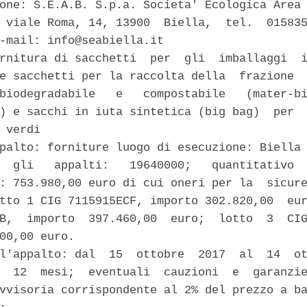
one: S.E.A.B. S.p.a. Societa' Ecologica Area 
 viale Roma, 14, 13900  Biella,  tel.  015835
-mail: info@seabiella.it 

rnitura di sacchetti  per  gli  imballaggi  i
e sacchetti per la raccolta della  frazione  
biodegradabile   e   compostabile   (mater-bi
) e sacchi in iuta sintetica (big bag)  per  
 verdi 

palto: forniture luogo di esecuzione: Biella 
  gli   appalti:   19640000;   quantitativo  
: 753.980,00 euro di cui oneri per la  sicure
tto 1 CIG 7115915ECF, importo 302.820,00  eur
B,  importo  397.460,00  euro;  lotto  3  CIG
00,00 euro. 

l'appalto: dal  15  ottobre  2017  al  14  ot
  12  mesi;  eventuali  cauzioni  e  garanzie
vvisoria corrispondente al 2% del prezzo a ba