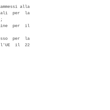
ammessi alla

ali  per  la

; 

ine  per  il

sso  per  la

l'UE  il  22
