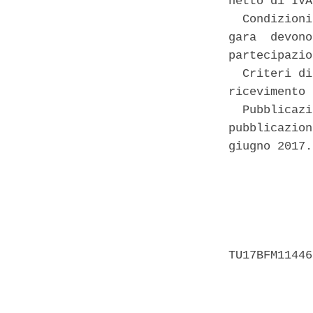
netto di IVA
  Condizioni
gara  devono
partecipazio
  Criteri di
ricevimento 
  Pubblicazi
pubblicazion
giugno 2017. 
            
            