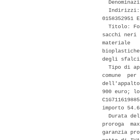
  Denominazi
  Indirizzi:
0158352951 E
  Titolo: Fo
sacchi neri 
materiale   
bioplastiche
degli sfalci
  Tipo di ap
comune  per 
dell'appalto
900 euro; lo
C1G711619885
importo 54.6
  Durata del
proroga  max
garanzia pro