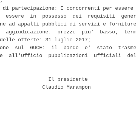
; 

 di partecipazione: I concorrenti per essere 
  essere  in  possesso  dei  requisiti  gener
ne ad appalti pubblici di servizi e forniture
  aggiudicazione:  prezzo  piu'  basso;  term
delle offerte: 31 luglio 2017; 

one  sul  GUCE:  il  bando  e'  stato  trasme
e  all'Ufficio  pubblicazioni  ufficiali  del


                Il presidente 

              Claudio Marampon 
