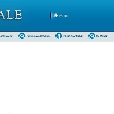
HOME
L SOMMARIO
TORNA ALLA RICERCA
TORNA ALL'INDICE
PERMALINK