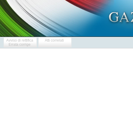
Avviso di rettifica
Atti correlati
Errata corrige
            