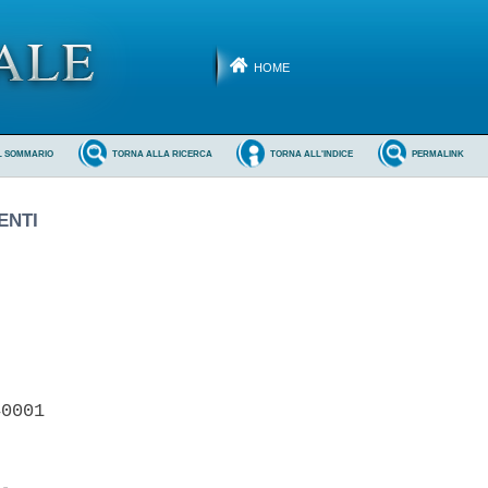
HOME
L SOMMARIO
TORNA ALLA RICERCA
TORNA ALL'INDICE
PERMALINK
ENTI
0001 
