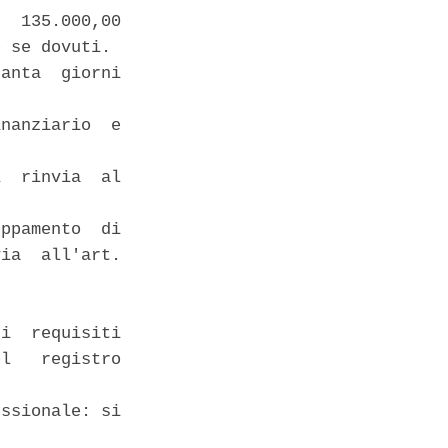
  135.000,00

 se dovuti. 

anta  giorni

nanziario  e

  rinvia  al

ppamento  di

ia  all'art.



i  requisiti

l   registro

ssionale: si
