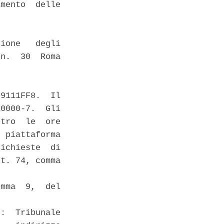
mento  delle

ione   degli

n.  30  Roma

9111FF8.  Il

0000-7.  Gli

tro  le  ore

 piattaforma

ichieste  di

t. 74, comma

mma  9,  del

:  Tribunale
