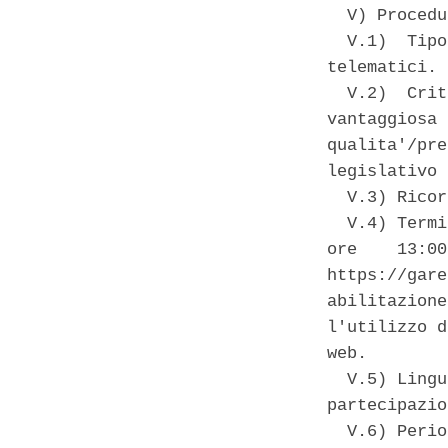
  V) Procedu
  V.1)  Tipo
telematici. 

  V.2)  Crit
vantaggiosa 
qualita'/pre
legislativo 
  V.3) Ricor
  V.4) Termi
ore    13:00
https://gare
abilitazione
l'utilizzo d
web. 

  V.5) Lingu
partecipazio
  V.6) Perio