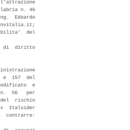
l'attrazione

labria n. 46

ng.  Edoardo

nvitalia.it;

bilita'  del

 di  diritto

inistrazione

 e  157  del

odificato  e

n.  56   per

del  rischio

x  Italsider

  contrarre:
