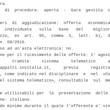
ra. 

  di  procedura:  aperta  -  Gara  gestita  c
eri  di  aggiudicazione:  offerta   economica
  individuata   sulla   base   del    miglior
zzo,  ex  art.  95,  comma  3,  lett.  b),  d
n. 50/2016. 

so ad un'asta elettronica: no. 

ne per il ricevimento delle offerte: 1° agost
     tramite     sistema     telematico     a
appalti.invitalia.it,     previa     registra
, come indicato nel disciplinare  e  nel  «Co
el sistema telematico», consultabile  sul  me
e utilizzabili per  la  presentazione  delle 
ne: italiano. 

do minimo durante il quale l'offerente e' vin