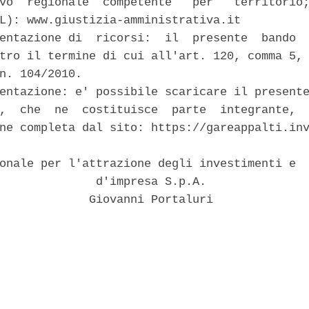
vo  regionale  competente   per   territorio;
L): www.giustizia-amministrativa.it 

entazione di  ricorsi:  il  presente  bando  
tro il termine di cui all'art. 120, comma 5, 
n. 104/2010. 

entazione: e' possibile scaricare il presente
,  che  ne  costituisce  parte  integrante,  
ne completa dal sito: https://gareappalti.inv
onale per l'attrazione degli investimenti e  
              d'impresa S.p.A. 

             Giovanni Portaluri 
