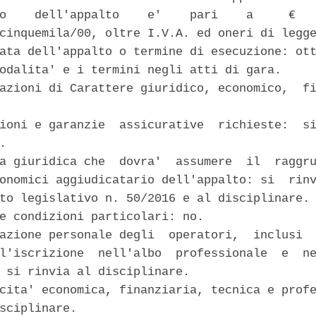
o    dell'appalto    e'    pari    a     €   
cinquemila/00, oltre I.V.A. ed oneri di legge
ata dell'appalto o termine di esecuzione: ott
odalita' e i termini negli atti di gara. 

azioni di Carattere giuridico, economico,  fi
ioni e garanzie  assicurative  richieste:  si
. 

a giuridica che  dovra'  assumere  il  raggru
onomici aggiudicatario dell'appalto: si  rinv
to legislativo n. 50/2016 e al disciplinare. 
e condizioni particolari: no. 

azione personale degli  operatori,  inclusi  
l'iscrizione  nell'albo  professionale  e  ne
 si rinvia al disciplinare. 

cita' economica, finanziaria, tecnica e profe
sciplinare. 
