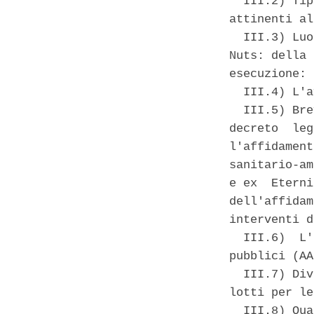
  III.2) Tip
attinenti al
  III.3) Luo
Nuts: della 
esecuzione: 
  III.4) L'a
  III.5) Bre
decreto  leg
l'affidament
sanitario-am
e ex  Eterni
dell'affidam
interventi d
  III.6)  L'
pubblici (AA
  III.7) Div
lotti per le
  III.8) Qua