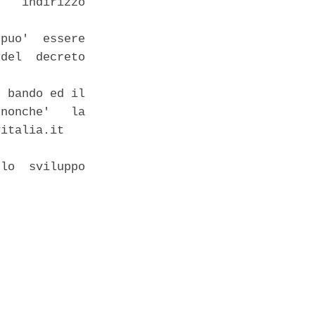
   indirizzo

puo'  essere

del  decreto

 bando ed il

nonche'   la

italia.it 

lo  sviluppo
