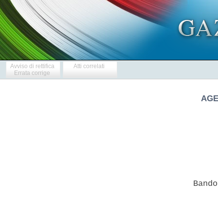
Avviso di rettifica
Atti correlati
Errata corrige
AGE
       Bando