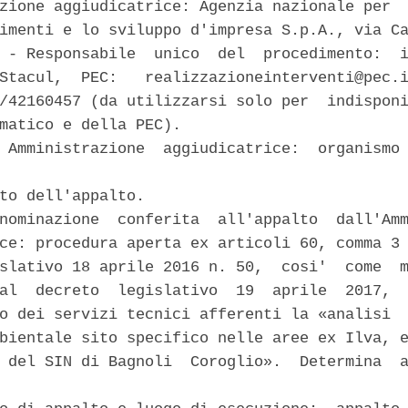
zione aggiudicatrice: Agenzia nazionale per  
imenti e lo sviluppo d'impresa S.p.A., via Ca
 - Responsabile  unico  del  procedimento:  i
Stacul,  PEC:   realizzazioneinterventi@pec.i
/42160457 (da utilizzarsi solo per  indisponi
matico e della PEC). 

 Amministrazione  aggiudicatrice:  organismo 
to dell'appalto. 

nominazione  conferita  all'appalto  dall'Amm
ce: procedura aperta ex articoli 60, comma 3 
slativo 18 aprile 2016 n. 50,  cosi'  come  m
al  decreto  legislativo  19  aprile  2017,  
o dei servizi tecnici afferenti la «analisi  
bientale sito specifico nelle aree ex Ilva, e
 del SIN di Bagnoli  Coroglio».  Determina  a