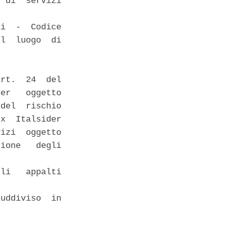
 di  servizi

i  -  Codice

l  luogo  di

rt.  24  del

er   oggetto

del  rischio

x  Italsider

izi  oggetto

ione   degli

li   appalti

uddiviso  in
