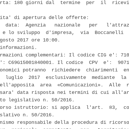
rta: 180 giorni dal  termine  per  il  ricevi
ita' di apertura delle offerte: 

  data:  Agenzia   nazionale   per   l'attraz
 e lo sviluppo  d'impresa,  via  Boccanelli  
gosto 2017 ore 10:00. 

informazioni. 

rmazioni complementari: Il codice CIG e': 710
': C69G15001840001. Il codice  CPV  e':  9071
onomici potranno  richiedere  chiarimenti  en
  luglio  2017  esclusivamente  mediante  la 
ell'apposita  area  «Comunicazioni».  Alle  r
sara' data risposta nei termini di cui all'ar
to legislativo n. 50/2016. 

orso istruttorio: si applica  l'art.  83,  co
slativo n. 50/2016. 

nismo responsabile della procedura di ricorso