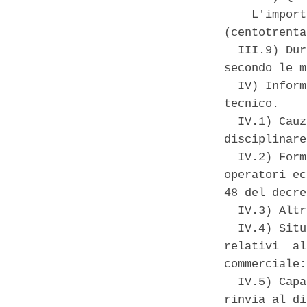
    L'import
(centotrenta
  III.9) Dur
secondo le m
  IV) Inform
tecnico. 

  IV.1) Cauz
disciplinare
  IV.2) Form
operatori ec
48 del decre
  IV.3) Altr
  IV.4) Situ
relativi  al
commerciale:
  IV.5) Capa
rinvia al di