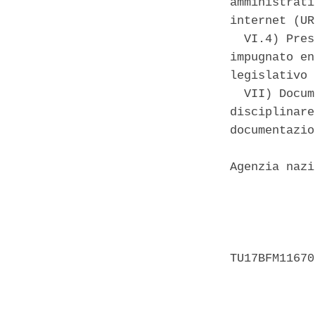
amministrati
internet (UR
  VI.4) Pres
impugnato en
legislativo 
  VII) Docum
disciplinare
documentazio
Agenzia nazi
            
            