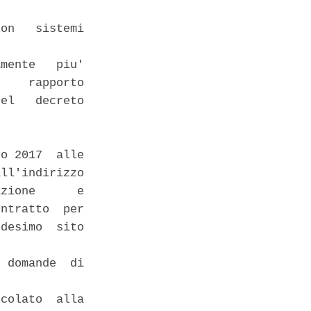
on   sistemi

mente   piu'

    rapporto

el   decreto

o 2017  alle

ll'indirizzo

zione      e

ntratto  per

desimo  sito

 domande  di

colato  alla
