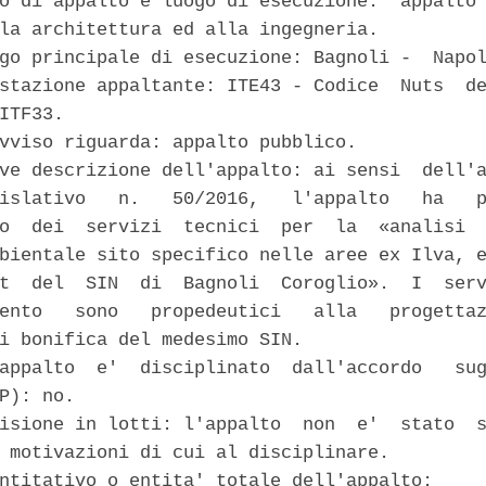
o di appalto e luogo di esecuzione:  appalto 
la architettura ed alla ingegneria. 

go principale di esecuzione: Bagnoli -  Napol
stazione appaltante: ITE43 - Codice  Nuts  de
ITF33. 

vviso riguarda: appalto pubblico. 

ve descrizione dell'appalto: ai sensi  dell'a
islativo   n.   50/2016,   l'appalto   ha   p
o  dei  servizi  tecnici  per  la  «analisi  
bientale sito specifico nelle aree ex Ilva, e
t  del  SIN  di  Bagnoli  Coroglio».  I  serv
ento   sono   propedeutici   alla   progettaz
i bonifica del medesimo SIN. 

appalto  e'  disciplinato  dall'accordo   sug
P): no. 

isione in lotti: l'appalto  non  e'  stato  s
 motivazioni di cui al disciplinare. 

ntitativo o entita' totale dell'appalto: 
