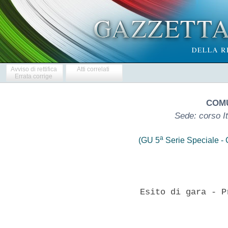
Avviso di rettifica
Atti correlati
Errata corrige
COMU
Sede: corso I
a
(GU 5
Serie Speciale - C
             Esito di gara - P