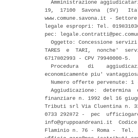
  Amministrazione aggiudicatar
19,  17100  Savona  (SV)   Ita
www.comune.savona.it - Settore
legale espropri: Tel. 01983103
pec: legale.contratti@pec.comun
  Oggetto: Concessione servizi
TARES  e  TARI,  nonche'  serv
6717802993 - CPV 79940000-5. 

  Procedura   di    aggiudicaz
economicamente piu' vantaggiosa
  Numero offerte pervenute: 1 (
  Aggiudicazione:  determina  
finanziare n. 1992 del 16 giug
Tributi srl Via Cluentina n. 3
0733 292872 -  pec  ufficiogar
info@gruppoandreani.it  Codice
Flaminio n. 76 - Roma -  Tel. 