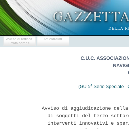
Avviso di rettifica
Atti correlati
Errata corrige
C.U.C. ASSOCIAZI
NAVIG
a
(GU 5
Serie Speciale - C
Avviso di aggiudicazione della
  di soggetti del terzo settor
  interventi innovativi e sper