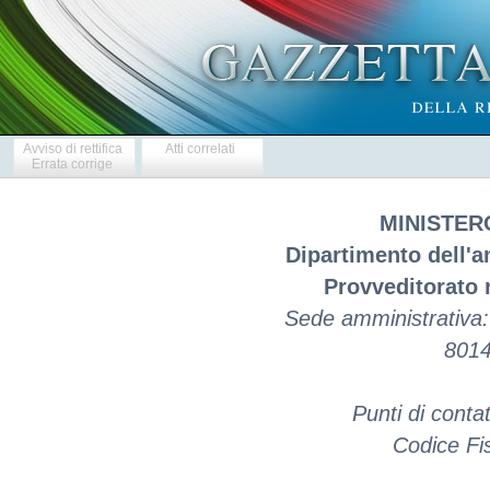
Avviso di rettifica
Atti correlati
Errata corrige
MINISTER
Dipartimento dell'a
Provveditorato 
Sede amministrativa:
8014
Punti di conta
Codice Fi