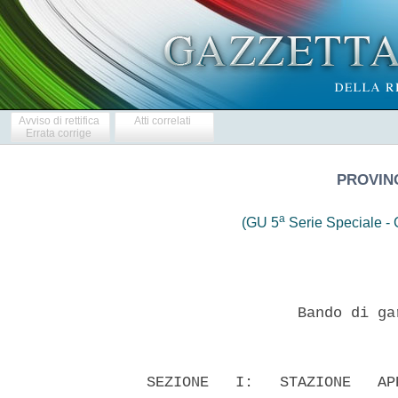
Avviso di rettifica
Atti correlati
Errata corrige
PROVIN
a
(GU 5
Serie Speciale - C
                   Bando di ga
  SEZIONE   I:   STAZIONE   AP