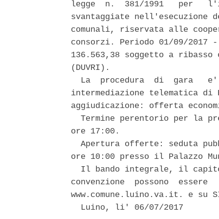
legge  n.  381/1991   per   l'
svantaggiate nell'esecuzione d
comunali, riservata alle coope
consorzi. Periodo 01/09/2017 -
136.563,38 soggetto a ribasso 
(DUVRI). 

  La  procedura  di  gara   e'
intermediazione telematica di 
aggiudicazione: offerta econom
  Termine perentorio per la pr
ore 17:00. 

  Apertura offerte: seduta pub
ore 10:00 presso il Palazzo Mun
  Il bando integrale, il capit
convenzione  possono  essere  
www.comune.luino.va.it. e su SI
  Luino, li' 06/07/2017 
