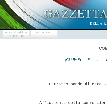
Avviso di rettifica
Atti correlati
Errata corrige
COM
a
(GU 5
Serie Speciale - C
      Estratto bando di gara -
  Affidamento della convenzion