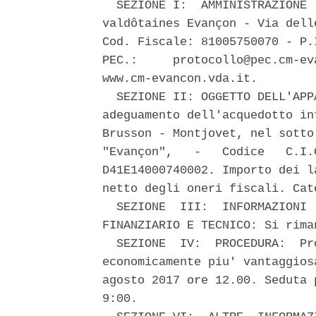
  SEZIONE I:  AMMINISTRAZIONE 
valdôtaines Evançon - Via dell
Cod. Fiscale: 81005750070 - P.
PEC.:     protocollo@pec.cm-ev
www.cm-evancon.vda.it. 

  SEZIONE II: OGGETTO DELL'APP
adeguamento dell'acquedotto in
Brusson - Montjovet, nel sotto
"Evançon",   -   Codice   C.I.
D41E14000740002. Importo dei l
netto degli oneri fiscali. Cat
  SEZIONE  III:  INFORMAZIONI 
FINANZIARIO E TECNICO: Si rima
  SEZIONE  IV:  PROCEDURA:  Pr
economicamente piu' vantaggios
agosto 2017 ore 12.00. Seduta 
9:00. 
