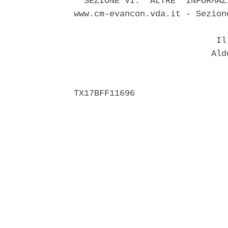
  SEZIONE VI:  ALTRE  INFORMAZ
www.cm-evancon.vda.it - Sezion
                            Il 
                           Aldo