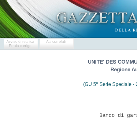
Avviso di rettifica
Atti correlati
Errata corrige
UNITE' DES COMM
Regione Au
a
(GU 5
Serie Speciale - C
                  Bando di gar