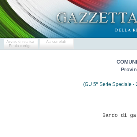
Avviso di rettifica
Atti correlati
Errata corrige
COMUNE
Provin
a
(GU 5
Serie Speciale - C
                   Bando di ga