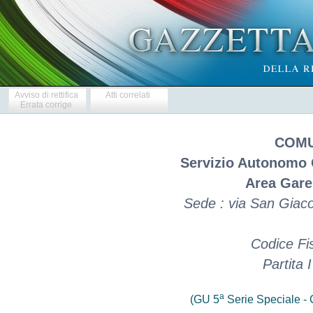
Avviso di rettifica
Atti correlati
Errata corrige
COMU
Servizio Autonomo 
Area Gare 
Sede : via San Giac
Codice Fi
Partita
a
(GU 5
Serie Speciale - C