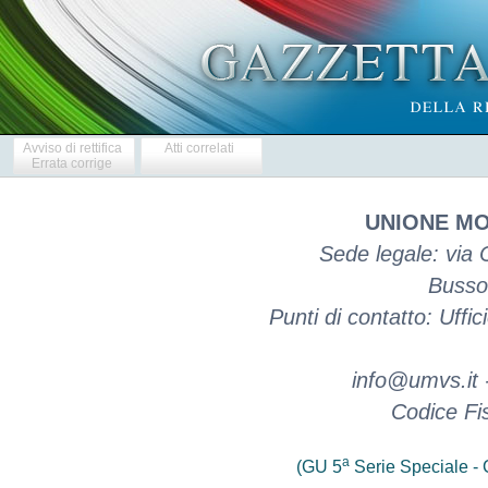
Avviso di rettifica
Atti correlati
Errata corrige
UNIONE MO
Sede legale: via 
Bussol
Punti di contatto: Uffi
info@umvs.it 
Codice Fi
a
(GU 5
Serie Speciale - C