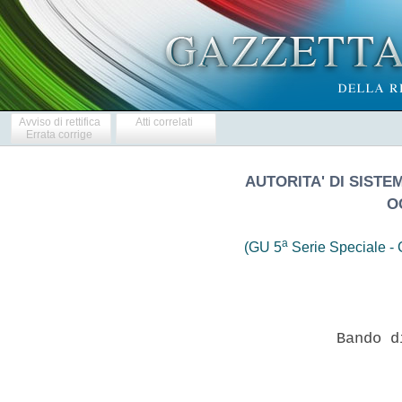
Avviso di rettifica
Atti correlati
Errata corrige
AUTORITA' DI SIST
O
a
(GU 5
Serie Speciale - C
 
                       Bando di gara d'appalto 
 

  SEZIONE I:  Amministrazione  aggiudicatrice  I.1)  Denominazione  e
indirizzi e punti di contatto. Denominazione ufficiale: Autorita'  di
Sistema Portuale del Mar Ligure Occidentale  -  Direzione  Tecnica  -
Ufficio  Gare  e  Lavori  Pubblici.  Indirizzo  postale:  Via   della
Mercanzia 2 Citta': Genova Codice NUTS: ITC33 Codice  postale:  16123
Paese: Italia. Persona  di  contatto:  Dott.ssa  Antonella  Dellacasa
Mongiardino    telefono    0102412532     fax     0102412547     pec:
gare@pec.porto.genova.it  indirizzo   internet   www.porto.genova.it.
Accesso elettronico  alle  informazioni  ed  ai  documenti  di  gara:
www.porto.genova.it seguendo il percorso: servizi on line  -  gare  -
appalti servizi - in corso;  I.2)  Appalto  congiunto.  Il  contratto
prevede un appalto congiunto NO.  L'appalto  e'  aggiudicato  da  una
centrale di committenza NO I.3) Comunicazione: I  documenti  di  gara
sono  disponibili  per  accesso  diretto   gratuito   ed   illimitato
www.porto.genova.it seguendo il percorso: servizi on line  -  gare  -
appalti servizi - incorso; Ulteriori  informazioni  sono  disponibili
presso: l'indirizzo  sopra  indicato  I.4)  Tipo  di  amministrazione
aggiudicatrice: Organismo di Diritto Pubblico I.5) Principali settori
di attivita': altre attivita': settore portuale 
  SEZIONE   II:   Oggetto   II.1)   Entita'   dell'appalto    II.1.1)
Denominazione: P. 2912 II.1.2)  CPV:  71000000-8  Codice  NUTS  ITC33
II.1.3) Tipo di appalto:  appalto  di  servizi,  avente  ad  oggetto
servizi tecnici, ai sensi dell'art. 60, comma 1, del D.Lgs.  50/2016.
II.1.4)  Breve  descrizione:  P.  2912  -  progettazione  definitiva,
esecutiva e coordinamento della sicurezza in fase  di  progettazione,
per l'intervento finalizzato alla realizzazione del Punto di  Entrata
Designato del Porto di Genova. CIG: 7097570C0A CUP:  C32I16000180005.
Verbale di  verifica  del  10/04/2017.  Verbale  di  validazione  del
10/04/2017. Determina a  contrarre  n.  939  del  23/06/2017  II.1.5)
Valore stimato: Importo a base d'appalto €.298.406,53  oneri  per  la
sicurezza non presenti, al netto di  IVA,  CNPAIA,  oneri  fiscali  e
previdenziali di qualsiasi tipo e genere, suddiviso  nelle  classi  e
categorie di competenza. Categorie di cui  al  D.M.  del  17/06/2016:
E.08 - (Sede Azienda Sanitaria, Distretto  sanitario,  Ambulatori  di
base.  Asilo  Nido,  Scuola  Materna,   Scuola   elementare,   Scuole
secondarie di primo grado fino a  24  classi,  Scuole  secondarie  di
secondo grado fino a  25)  Importo  opera  €.  2.255.876,75  -  oneri
progettazione definitiva €.81.842,30 - oneri progettazione  esecutiva
€. 51.623,60; IA.04 - (Impianti  elettrici  in  genere,  impianti  di
illuminazione, telefonici, di sicurezza , di  rivelazione  incendi  ,
fotovoltaici, a corredo di edifici e costruzioni complessi - cablaggi
strutturati - impianti in fibra ottica - singole apparecchiature  per
laboratori e impianti pilota di  tipo  complesso)  Importo  opera  €.
1.465.246,70 - oneri progettazione definitiva €.  69.671,64  -  oneri
progettazione esecutiva €. 50.114,69; S.04 - (Strutture  o  parti  di
strutture  in  muratura,  legno,  metallo  -  Verifiche   strutturali
relative - Consolidamento delle  opere  di  fondazione  di  manufatti
dissestati - Ponti, Paratie e tiranti, Consolidamento di pendii e  di
fronti rocciosi ed opere  connesse,  di  tipo  corrente  -  Verifiche
strutturali  relative.)  Importo  opera   €.   378.876,55   -   oneri
progettazione definitiva €.32.754,25 - oneri progettazione  esecutiva
€. 12.400,04; Subappaltabile nel limite di cui all'articolo 31  comma
8 del D.lgs. 50/2016. La stima dei lavori di costruzione della  nuova
infrastruttura e' riferibile ad un ordine di grandezza di circa  euro
4.100.000,00 riconducibili alle seguenti  categorie  di  lavori:  OG1
(edifici  civili  e  industriali)  €.  2.255.876,75;  OG11  (impianti
tecnologici) €. 1.465.246,70; OS18 (componenti strutturali in acciaio
o metallo) €. 378.876,55. II.1.6)  Informazioni  relativi  ai  lotti.
Questo appalto e' suddiviso in lotti NO -  stante  la  natura  stessa
dell'affidamento.  II.2.5)  Criteri  di  aggiudicazione:   Ai   sensi
dell'art.  95  comma  3  del  D.lgs.  n°  50/2016   l'appalto   sara'
aggiudicato  con  il  criterio   dell'offerta   economicamente   piu'
vantaggiosa, cosi' come meglio indicato in disciplinare di gara.  Non
sono  ammesse,  a  pena  di  esclusione,  le  offerte   in   aumento,
condizionate  e  quelle  espresse  in  modo   indeterminato   o   con
riferimento ad altro appalto. II.2.7) Durata del contratto d'appalto,
giorni: 180 (centottanta) come specificato agli  artt.  6  e  18  del
capitolato speciale descrittivo prestazionale. Il contratto d'appalto
e' soggetto a rinnovo NO II.2.10) Informazioni sulle  varianti.  Sono
autorizzate varianti NO II.2.11) Informazioni relative alle  opzioni.
Opzioni  NO  II.2.13)  Informazioni  relative  ai  fondi  dell'Unione
europea L'appalto  e'  connesso  ad  un  progetto  e/o  un  programma
finanziato da fondi  dell'Unione  europea  NO  II.2.14)  Informazioni
complementari: Finanziamento statale vincolato. I pagamenti: ai sensi
dell'art. 20 del capitolato speciale descrittivo prestazionale. 
  SEZIONE  III:  Informazioni  di  carattere  giuridico,   economico,
finanziario e tecnico III.1) Condizioni  di  partecipazione  III.1.1)
abilitazione all'esercizio dell'attivita'  professionale,  inclusi  i
requisiti  relativi  all'iscrizione  nell'albo  professionale  o  nel
registro   commerciale:   Oltre   alle   dichiarazioni/documentazione
specificate nel disciplinare di gara, e' condizione necessaria per la
partecipazione alla procedura  l'insussistenza  delle  condizioni  di
esclusione di cui all'art. 80 del D.lgs  50/2016,  l'iscrizione  alla
C.C.I.A.A. o l'iscrizione all'albo professionale; III.1.2)  Capacita'
economica e finanziaria: Si veda punto  III.1.1.  III.1.3)  Capacita'
professionale e tecnica: Si veda punto III.1.1.  Soggetti  ammessi  a
partecipare: Sono ammessi a partecipare alla gara tutti i soggetti di
cui all'art.  46  comma  1)  del  D.Lgs.  50/2016,  in  possesso  dei
requisiti di cui al D.M. 2 dicembre 2016 n. 263, nonche' di cui  alle
linee guida n. 1 di attuazione del D.lgs.  18/4/2016  n.  50  recanti
"indirizzi   generali   sull'affidamento   dei   servizi    attinenti
all'architettura  e  all'ingegneria,  cosi'  come   dettagliato   nel
disciplinare di gara. Forme  di  avvalimento  sono  regolamentate  ai
sensi dell'art. 89 del D.Lgs. 50/2016. III.2) Condizioni relative  al
contratto d'appalto III.2.2) Condizioni di esecuzione  del  contratto
d'appalto:  si  veda  disciplinare  di  gara  III.2.3)   Informazioni
relative al  personale  responsabile  dell'esecuzione  del  contratto
d'appalto. Obbligo di indicare i nomi e le  qualifiche  professionale
del personale incaricato  dell'esecuzione  del  contratto  d'appalto:
Responsabile unico del procedimento: Ing. Davide Sciutto 
  SEZIONE IV: Procedura IV.1) Descrizione IV.1.1) Tipo di  procedura:
Aperta urgente ex art. 60 del D.Lgs. n. 50/2016 IV.1.6)  Informazioni
sull'asta elettronica. Ricorso  ad  un'asta  elettronica  NO  IV.1.8)
Informazioni  relative  all'accordo  sugli  appalti  pubblici  (AAP).
L'appalto e' disciplinato  dall'accordo  sugli  appalti  pubblici  NO
IV.2) Informazioni di carattere amministrativo IV.2.2) Termine per il
ricevimento delle offerte: Le offerte, corredate dalla documentazione
richiesta, dovranno pervenire a pena di esclusione, entro e non oltre
le ore 12,00 del giorno 31/07/2017. L'operatore economico che intende
proferire offerta dovra' presentare, pena l'esclusione dalla gara, un
plico chiuso, sigillato su tutti i lembi di chiusura, con indicazione
leggibile e completa dell'oggetto della gara  e  della  denominazione
dell'operatore  economico  concorrente.   Lo   stesso   plico,   pena
l'esclusione dalla gara, dovra' pervenire a  mezzo  raccomandata  del
servizio postale, ovvero mediante agenzia  di  recapito,  oppure  per
consegna diretta, all'Autorita' di Sistema Portuale  del  Mar  Ligure
Occidentale, - Ufficio Gare Lavori Pubblici -Palazzo  San  Giorgio  -
Via della Mercanzia 2 -  16124  Genova.  La  consegna  del  plico  si
intende totalmente a rischio del mittente IV.2.4) Lingue utilizzabili
per la presentazione delle offerte o delle domande di partecipazione:
italiana IV.2.6) Periodo  minimo  durante  il  quale  l'offerente  e'
vincolato alla propria offerta: si veda disciplinare di gara  IV.2.7)
Modalita' di apertura delle offerte. Apertura offerte:  prima  seduta
pubblica alle ore 10,00 del giorno 01/08/2017. 
  SEZIONE VI: Altre informazioni  VI.1)  Informazioni  relative  alla
rinnovabilita'.  Si  tratta  di  un  appalto  rinnovabile  NO   VI.2)
Informazioni relative ai flussi di lavoro  elettronici:  -  Si  fara'
ricorso  all'ordinazione  elettronica  NO;  -  Sara'   accettata   la
fatturazione  elettronica  SI;  -  Sara'  utilizzato   il   pagamento
elettronico  SI  VI.3)  Informazioni  complementari:  Si  rinvia   al
disciplinare di gara per ogni indicazione afferente la documentazione
e  l'offerta  da  presentarsi.  Gli  esiti  della  procedura  saranno
pubblicati secondo la normativa vigente ed  altresi'  reperibili  sul
sito:  www.porto.genova.it.  VI.4)  Procedure  di   ricorso   VI.4.1)
Organismo responsabile delle procedure di ricorso: Tar  Liguria,  Via
dei Mille 9 - Genova 16100 - Italia  VI.4.3)  Procedure  di  ricorso.
Informazioni dettagliate sui termini di presentazione dei ricorsi:  I
ricorsi avverso il presente bando di gara possono  essere  notificati
alla  stazione  appaltante  nei  termini  di  legge  dalla  data   di
pubblicazione legale nonche' entro 30 gg. dalla pubblicazione o dalla
notifica o dalla conoscenza certa,  acquisita  tramite  altra  forma,
dell'atto da impugnare.Per qualsiasi azione o controversia,  inerente
o conseguente al presente contratto sara'  competente  esclusivamen