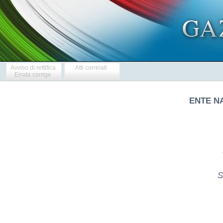
Avviso di rettifica
Atti correlati
Errata corrige
ENTE NA
S