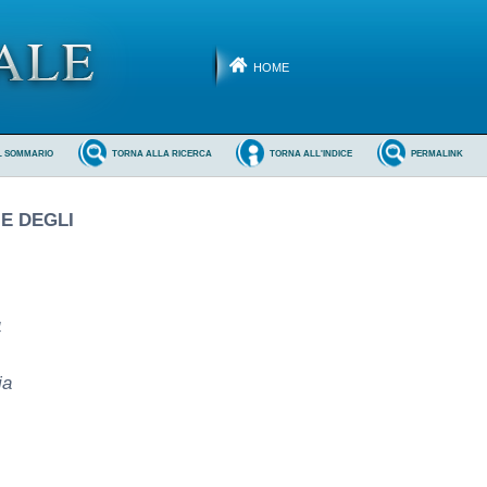
HOME
L SOMMARIO
TORNA ALLA RICERCA
TORNA ALL'INDICE
PERMALINK
 E DEGLI
4
ia