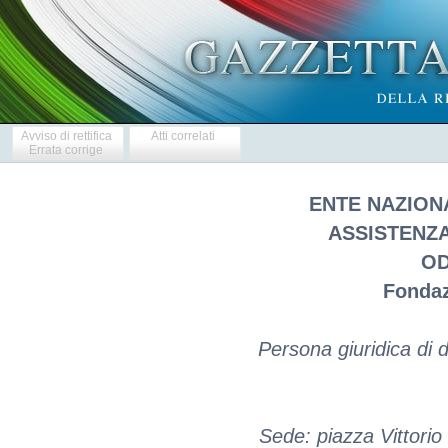
Avviso di rettifica
Atti correlati
Errata corrige
ENTE NAZION
ASSISTENZA
OD
Fondaz
Persona giuridica di d
Sede: piazza Vittori