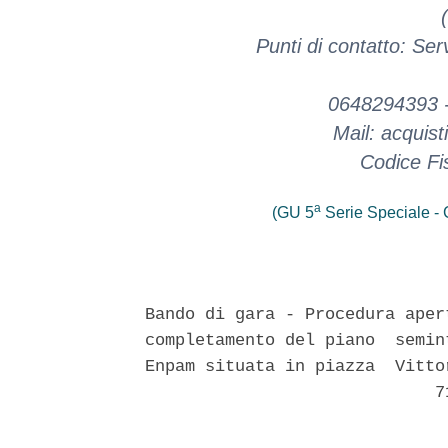
Punti di contatto: Ser
0648294393 
Mail: acquis
Codice Fi
a
(GU 5
Serie Speciale - C
Bando di gara - Procedura aper
completamento del piano  semin
Enpam situata in piazza  Vitto
                             71