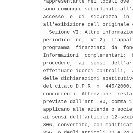
rappresentante nei locali ove 
sono comunque subordinati all'
accesso  e  di  sicurezza  in 
all'esibizione dell'originale 
  Sezione VI: Altre informazio
periodico: no;  VI.2)  L'appal
programma  finanziato  da  fon
Informazioni  complementari:  
procedere,  ai  sensi  dell'ar
effettuare idonei controlli,  
delle dichiarazioni sostitutiv
del citato D.P.R. n. 445/2000,
concorrenti. Attenzione: resta
previste dall'art. 80, comma 1
applicano alle aziende o socie
ai sensi dell'articolo 12-sexi
306, convertito, con modificaz
356, o degli articoli 20 e 24 