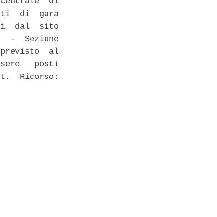
Centrale  di

ti  di  gara

i  dal  sito

  -  Sezione

previsto  al

sere   posti

t.  Ricorso:
