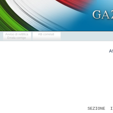
Avviso di rettifica
Atti correlati
Errata corrige
A
            
  SEZIONE  I