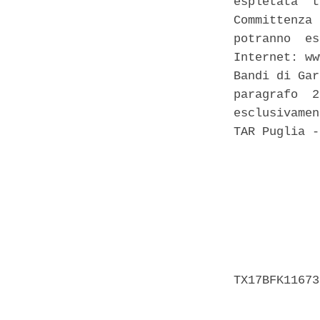
espletata  t
Committenza 
potranno  es
Internet: ww
Bandi di Gar
paragrafo  2
esclusivamen
TAR Puglia -
            
            
            
            