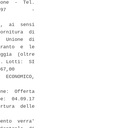
one  -  Tel.

97         -



,  ai  sensi

ornitura  di

  Unione  di

ranto  e  le

ggia  (oltre

. Lotti:  SI

67,00 

  ECONOMICO,

ne:  Offerta

e:  04.09.17

rtura  delle

ento  verra'
