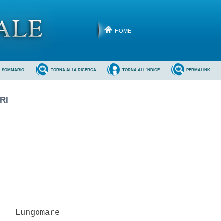
HOME
L SOMMARIO
TORNA ALLA RICERCA
TORNA ALL'INDICE
PERMALINK
RI
   Lungomare
