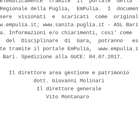
elematicamente  tramite  il  portale  della  
Regionale della Puglia,  EmPulia.  I  documen
sere  visionati  e  scaricati  come  original
w.empulia.it; www.sanita.puglia.it - ASL Bari
a. Informazioni e/o chiarimenti, cosi' come  
  del  Disciplinare  di  Gara,  potranno   es
te tramite il portale EmPulia,  www.empulia.i
 Bari. Spedizione alla GUCE: 04.07.2017. 

   Il direttore area gestione e patrimonio 

           dott. Giovanni Molinari 

            Il direttore generale 

               Vito Montanaro 
