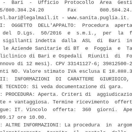
 -  Bari  -  Ufficio  Protocollo  Area  Gesti
5/080.384.24.20        Fax        080.584.24.
sl.bari@legalmail.it - www.sanita.puglia.it. 
I:  OGGETTO  DELL'APPALTO:  Procedura  aperta
 del  D.Lgs.  50/2016  e  s.m.i.,  per  la  f
 sigillanti indetta  dalla  ASL  di  Bari  in
 le Aziende Sanitarie di BT  e  Foggia  e  Ta
liclinico di Bari e Ospedali  Riuniti  di  Fo
nnovo di 12 mesi). CPV 33141127-6; 39812500-2
nti NO. Valore stimato IVA esclusa E 18.888.3
II:  INFORMAZIONI  DI  CARATTERE  GIURIDICO, 
E TECNICO: Si veda documentazione di gara. 

: PROCEDURA: Aperta. Criteri di  aggiudicazio
te + vantaggiosa. Termine ricevimento  offert
gue: IT. Vincolo  offerta:  360  giorni.  Ape
09.17 ore 10.00. 

: ALTRE INFORMAZIONI: La procedura  in  argom