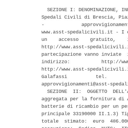
  SEZIONE I: DENOMINAZIONE, IN
Spedali Civili di Brescia, Pia
-             approvvigionamen
www.asst-spedalicivili.it - I 
un    accesso    gratuito,    
http://www.asst-spedalicivili.
partecipazione vanno inviate  
indirizzo:           http://ww
http://www.asst-spedalicivili.
Galafassi          tel.       
approvvigionamenti@asst-spedal
  SEZIONE  II:  OGGETTO  DELL'
aggregata per la fornitura di 
batterie di ricambio per un pe
principale 33190000 II.1.3) Ti
totale  stimato:  euro  486.00