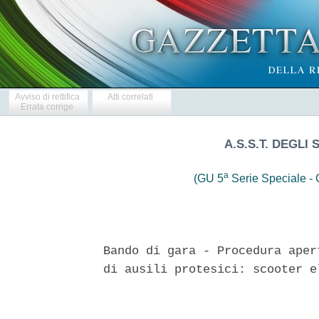
Avviso di rettifica
Atti correlati
Errata corrige
A.S.S.T. DEGLI 
a
(GU 5
Serie Speciale - C
Bando di gara - Procedura aper
di ausili protesici: scooter e
                               