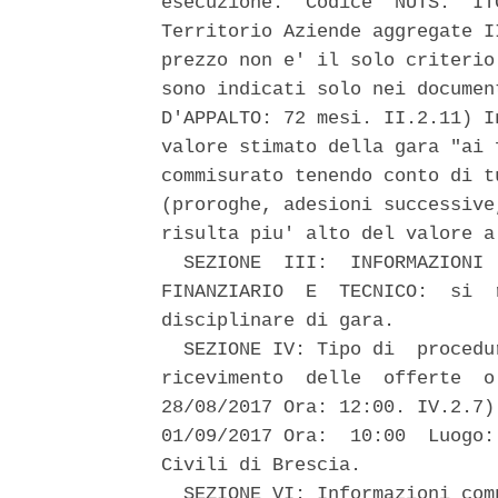
esecuzione:  Codice  NUTS:  IT
Territorio Aziende aggregate I
prezzo non e' il solo criterio
sono indicati solo nei documen
D'APPALTO: 72 mesi. II.2.11) I
valore stimato della gara "ai 
commisurato tenendo conto di t
(proroghe, adesioni successive
risulta piu' alto del valore a
  SEZIONE  III:  INFORMAZIONI 
FINANZIARIO  E  TECNICO:  si  
disciplinare di gara. 

  SEZIONE IV: Tipo di  procedu
ricevimento  delle  offerte  o
28/08/2017 Ora: 12:00. IV.2.7)
01/09/2017 Ora:  10:00  Luogo:
Civili di Brescia. 

  SEZIONE VI: Informazioni com