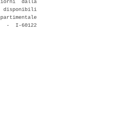
iorni  dalla

 disponibili

partimentale

  -  I-60122
