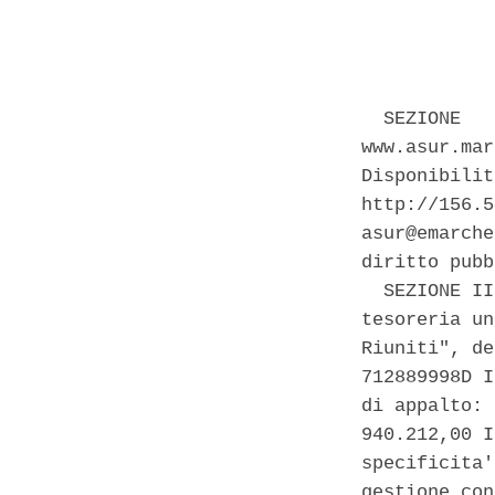
            
  SEZIONE   
www.asur.mar
Disponibilit
http://156.5
asur@emarche
diritto pubb
  SEZIONE II
tesoreria un
Riuniti", de
712889998D I
di appalto: 
940.212,00 I
specificita'
gestione con