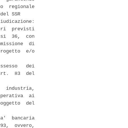
o  regionale

del SSR 

iudicazione:

ri  previsti

si  36,  con

missione  di

rogetto  e/o

ssesso   dei

rt.  83  del

  industria,

perativa  ai

oggetto  del

a'  bancaria

93,  ovvero,
