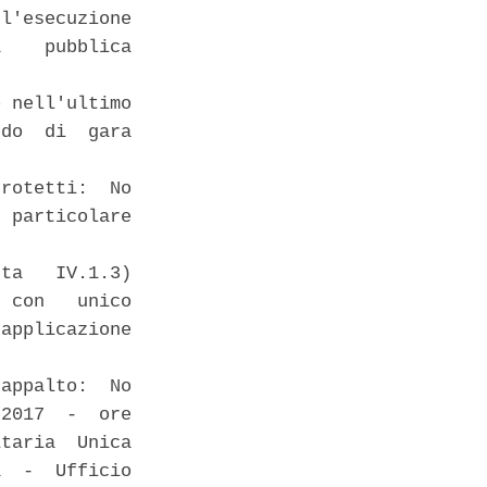
l'esecuzione

    pubblica

 nell'ultimo

do  di  gara

rotetti:  No

 particolare

ta   IV.1.3)

 con   unico

applicazione

appalto:  No

2017  -  ore

taria  Unica

  -  Ufficio
