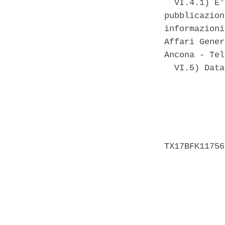
  VI.4.1) E'
pubblicazion
informazioni
Affari Gener
Ancona - Tel
  VI.5) Data
            
            