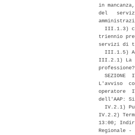
in mancanza,
del   serviz
amministrazi
  III.1.3) c
triennio pre
servizi di t
  III.1.5) A
III.2.1) La 
professione?
  SEZIONE  I
L'avviso  co
operatore  I
dell'AAP: Si
  IV.2.1) Pu
IV.2.2) Term
13:00; Indir
Regionale - 