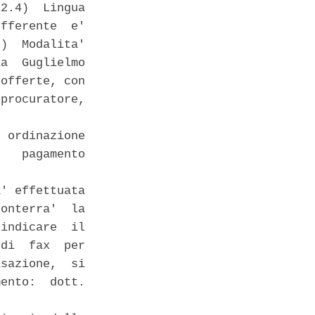
2.4)  Lingua

fferente  e'

)  Modalita'

a  Guglielmo

offerte, con

procuratore,

 ordinazione

   pagamento

' effettuata

onterra'  la

indicare  il

di  fax  per

sazione,  si

ento:  dott.
