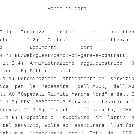
                Bando di gara 

I.1)   Indirizzo   profilo    di    committen
che.it   I.2)   Centrale   di   committenza: 
a'        documenti        gara        -     
4.71.86/web/guest/bandi-di-gara-e-contratti  
.it I.4)  Amministrazione  aggiudicatrice:  O
lico I.5) Settore: salute. 

.1.1) Denominazione: affidamento del servizio
ica  per  le  necessita'  dell'ASUR,  dell'AO
ll'AO "Ospedali Riuniti Marche Nord" e dell'I
I.1.2) CPV: 66600000-6 Servizi di tesoreria I
servizi II.1.5)  Importo  dell'appalto,  IVA 
I.1.6) L'appalto e'  suddiviso  in  lotti?  N
 del servizio, volta ad  assicurare  l'unifor
tabile e  finanziaria  degli  Enti  del  SSR,