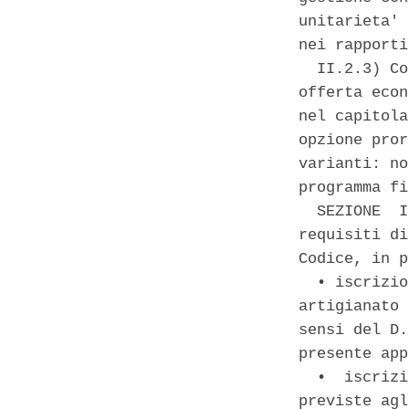
unitarieta' 
nei rapporti
  II.2.3) Co
offerta econ
nel capitola
opzione pror
varianti: no
programma fi
  SEZIONE  I
requisiti di
Codice, in p
  • iscrizio
artigianato 
sensi del D.
presente app
  •  iscrizi
previste agl