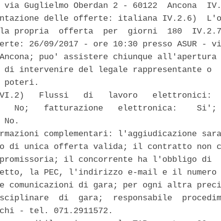
 via Guglielmo Oberdan 2 - 60122  Ancona  IV.
ntazione delle offerte: italiana IV.2.6)  L'o
la propria  offerta  per  giorni  180  IV.2.7
erte: 26/09/2017 - ore 10:30 presso ASUR - vi
Ancona; puo' assistere chiunque all'apertura 
 di intervenire del legale rappresentante o  
 poteri. 

VI.2)   Flussi   di   lavoro   elettronici:  
   No;   fatturazione   elettronica:    Si'; 
 No. 

rmazioni complementari: l'aggiudicazione sara
o di unica offerta valida; il contratto non c
promissoria; il concorrente ha l'obbligo di  
etto, la PEC, l'indirizzo e-mail e il numero 
e comunicazioni di gara; per ogni altra preci
sciplinare  di  gara;  responsabile  procedim
chi - tel. 071.2911572. 
