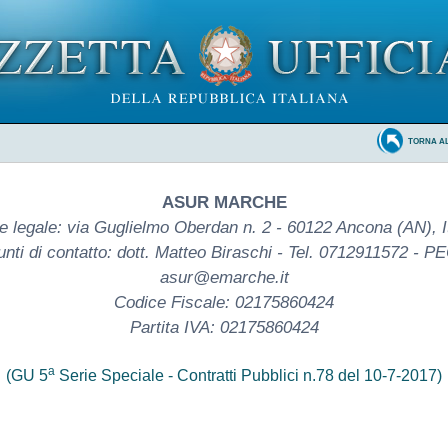
TORNA A
ASUR MARCHE
e legale: via Guglielmo Oberdan n. 2 - 60122 Ancona (AN), It
unti di contatto: dott. Matteo Biraschi - Tel. 0712911572 - PE
asur@emarche.it
Codice Fiscale: 02175860424
Partita IVA: 02175860424
a
(GU 5
Serie Speciale - Contratti Pubblici n.78 del 10-7-2017)