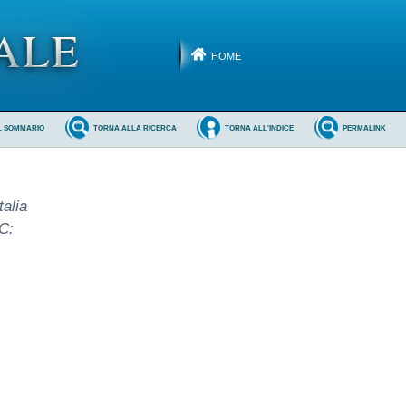
HOME
L SOMMARIO
TORNA ALLA RICERCA
TORNA ALL'INDICE
PERMALINK
alia
C: