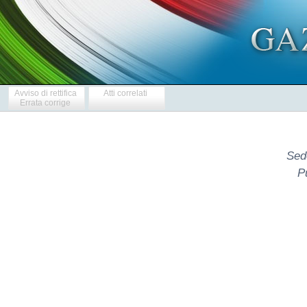
Avviso di rettifica
Atti correlati
Errata corrige
Sed
P