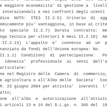
e maggiore economicita' di gestione a  livell
 interaziendali e nei confronti degli utenti 
dice  NUTS:  ITE3  II.2.5)  Criterio  di  agg
omicamente piu' vantaggiosa, in base ai crite
to  speciale  II.2.7)  Durata  contratto:  me
oga tecnica per ulteriori 6 mesi II.2.10)  Am
 II.2.13)  L'appalto  e'  connesso  ad  un  p
nanziato da fondi dell'Unione europea: No. 

II.1.1)  Condizioni  di  partecipazione:   Po
  idoneita'  professionale  ai  sensi  dell'a
articolare: 

ne nel Registro della  Camera  di  commercio,
e agricoltura o all'Albo delle  Societa'  Coo
M. 23 giugno 2004 per attivita'  inerenti  l'
alto; 

one  all'albo  e  autorizzazione  all'attivit
i articoli 13 e 14 del D.L.gs. n. 385 del  19