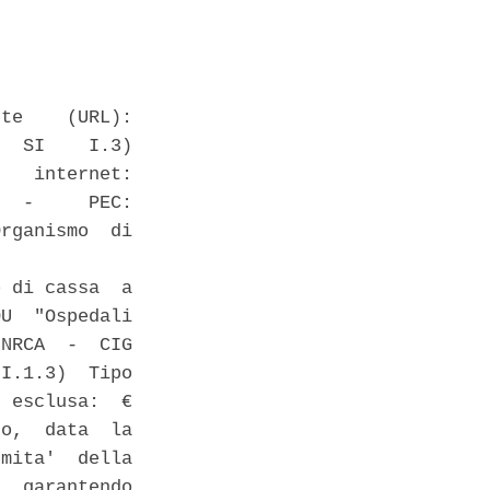
te    (URL):

  SI    I.3)

   internet:

  -     PEC:

rganismo  di

 di cassa  a

U  "Ospedali

NRCA  -  CIG

I.1.3)  Tipo

 esclusa:  €

o,  data  la

mita'  della

  garantendo
