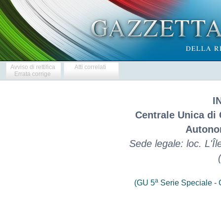
Avviso di rettifica
Atti correlati
Errata corrige
I
Centrale Unica di
Autono
Sede legale: loc. L'Î
a
(GU 5
Serie Speciale - C