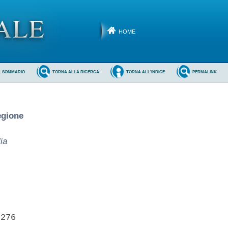
HOME
L SOMMARIO
TORNA ALLA RICERCA
TORNA ALL'INDICE
PERMALINK
egione
ia
276 
