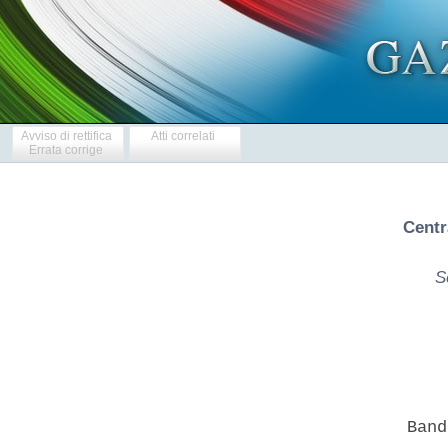
Avviso di rettifica
Atti correlati
Errata corrige
Centr
S
        Band