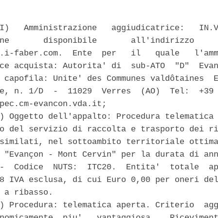
I)   Amministrazione   aggiudicatrice:   IN.V
ne       disponibile       all'indirizzo     
.i-faber.com.  Ente  per   il   quale   l'amm
ce acquista: Autorita' di  sub-ATO  "D"  Evan
 capofila: Unite' des Communes valdôtaines  E
e, n. 1/D  -  11029  Verres  (AO)  Tel:  +39 
pec.cm-evancon.vda.it; 

) Oggetto dell'appalto: Procedura telematica 
o del servizio di raccolta e trasporto dei ri
similati, nel sottoambito territoriale ottima
 "Evançon - Mont Cervin" per la durata di ann
-  Codice  NUTS:  ITC20.  Entita'  totale  ap
8 IVA esclusa, di cui Euro 0,00 per oneri del
 a ribasso. 

) Procedura: telematica aperta. Criterio  agg
nomicamente  piu'   vantaggiosa.   Riceviment