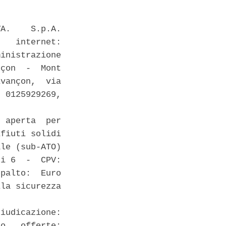
A.    S.p.A.

   internet:

inistrazione

çon  -  Mont

vançon,  via

 0125929269,

 aperta  per

fiuti solidi

le (sub-ATO)

i 6  -  CPV:

palto:  Euro

la sicurezza

iudicazione:

o   offerte:
