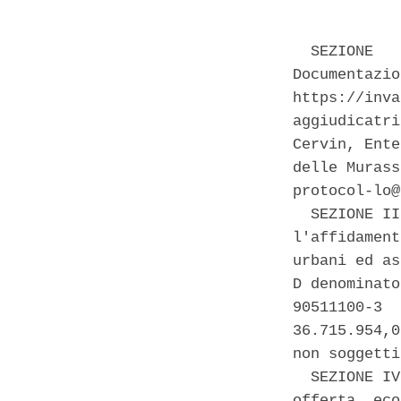
  SEZIONE   
Documentazio
https://inva
aggiudicatri
Cervin, Ente
delle Murass
protocol-lo@
  SEZIONE II
l'affidament
urbani ed as
D denominato
90511100-3  
36.715.954,0
non soggetti
  SEZIONE IV
offerta  eco