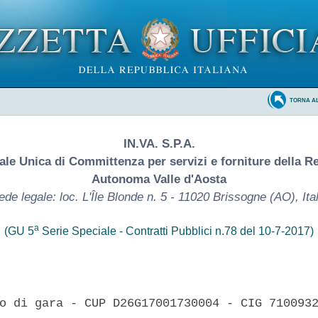
TORNA A
IN.VA. S.P.A.
ale Unica di Committenza per servizi e forniture della R
Autonoma Valle d'Aosta
ede legale: loc. L'Île Blonde n. 5 - 11020 Brissogne (AO), Ital
a
(GU 5
Serie Speciale - Contratti Pubblici n.78 del 10-7-2017)
o di gara - CUP D26G17001730004 - CIG 7100932