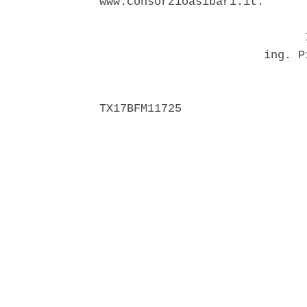
www.consorzioasibari.it. 

                              I
                        ing. P