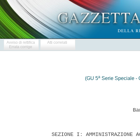
Avviso di rettifica
Atti correlati
Errata corrige
a
(GU 5
Serie Speciale - C
                            Ban
  SEZIONE I: AMMINISTRAZIONE A