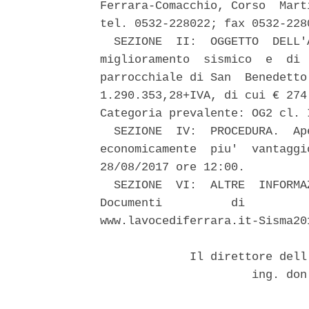
Ferrara-Comacchio, Corso  Mart
tel. 0532-228022; fax 0532-2280
  SEZIONE  II:  OGGETTO  DELL'
miglioramento  sismico  e  di 
parrocchiale di San  Benedetto
1.290.353,28+IVA, di cui € 274
Categoria prevalente: OG2 cl. I
  SEZIONE  IV:  PROCEDURA.  Ap
economicamente  piu'  vantaggi
28/08/2017 ore 12:00. 

  SEZIONE  VI:  ALTRE  INFORMA
Documenti          di         
www.lavocediferrara.it-Sisma20
             Il direttore dell
                      ing. don