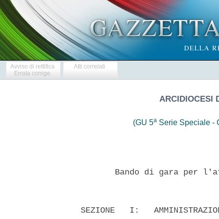
Avviso di rettifica
Atti correlati
Errata corrige
ARCIDIOCESI
a
(GU 5
Serie Speciale - C
         Bando di gara per l'a
  SEZIONE   I:   AMMINISTRAZIO