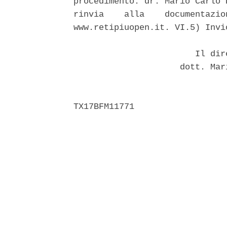
procedimento: dr. Mario Carlo 
rinvia    alla    documentazio
www.retipiuopen.it. VI.5) Invi
                        Il dir
                     dott. Mar