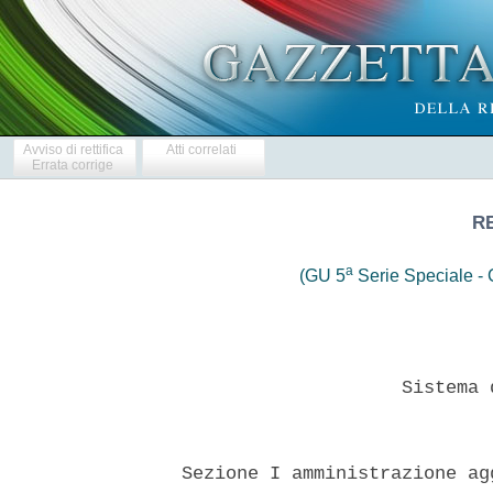
Avviso di rettifica
Atti correlati
Errata corrige
RE
a
(GU 5
Serie Speciale - C
                      Sistema 
  Sezione I amministrazione ag