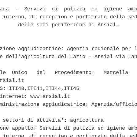
ara  -  Servizi  di  pulizia  ed  igiene  amb
 interno, di reception e portierato della sed
      delle sedi periferiche di Arsial. 

zione aggiudicatrice: Agenzia regionale per l
e dell'agricoltura del Lazio - Arsial Via Lan
le  Unico   del   Procedimento:   Marcella   
rsial.it 

S: ITI43,ITI41,ITI44,ITI45 

internet: www.arsial.it 

ministrazione aggiudicatrice: Agenzia/ufficio
 settori di attivita': agricoltura 

one appalto: Servizi di pulizia ed igiene amb
 interno, di reception e portierato della sed