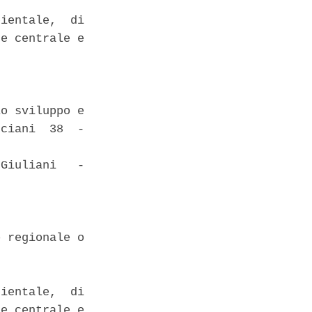
ientale,  di

e centrale e

o sviluppo e

ciani  38  -

Giuliani   -

 regionale o

ientale,  di

e centrale e
