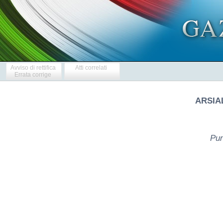
Avviso di rettifica
Atti correlati
Errata corrige
ARSIA
Pun