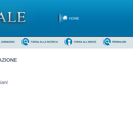
HOME
L SOMMARIO
TORNA ALLA RICERCA
TORNA ALL'INDICE
PERMALINK
AZIONE
iani