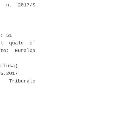
  n.  2017/S

: 51 

l  quale  e'

to:  Euralba

clusa) 

6.2017 

   Tribunale
