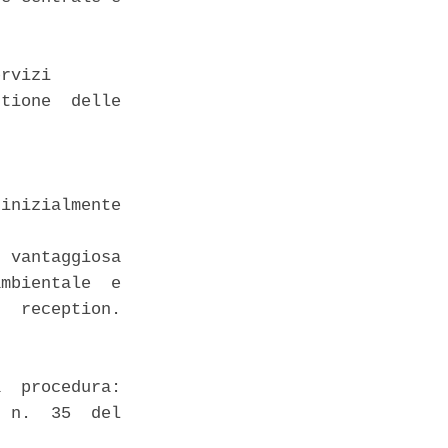
rvizi 

tione  delle

inizialmente

 vantaggiosa

mbientale  e

  reception.

  procedura:

 n.  35  del
