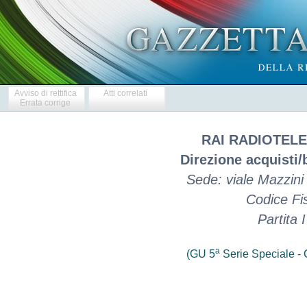
Avviso di rettifica
Atti correlati
Errata corrige
RAI RADIOTELEV
Direzione acquisti/b
Sede: viale Mazzini
Codice Fi
Partita
a
(GU 5
Serie Speciale - C