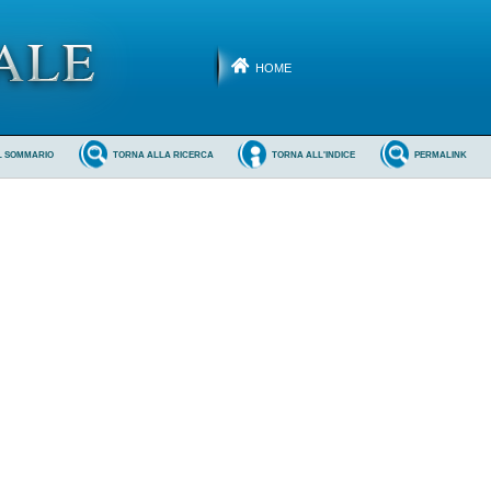
HOME
L SOMMARIO
TORNA ALLA RICERCA
TORNA ALL'INDICE
PERMALINK