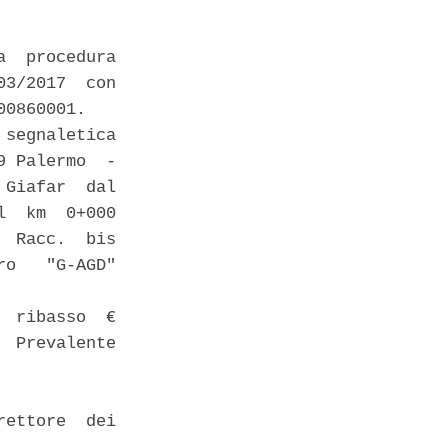
  procedura

3/2017  con

0860001. 

segnaletica

 Palermo  -

Giafar  dal

  km  0+000

 Racc.  bis

o   "G-AGD"

 ribasso  €

 Prevalente

ettore  dei
