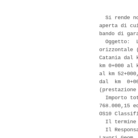
  Si rende n
aperta di cu
bando di gar
  Oggetto:  
orizzontale 
Catania dal 
km 0+000 al 
al km 52+000
dal  km  0+0
(prestazione 
  Importo to
768.000,15 e
OS10 Classif
  Il termine
  Il Respons
Lavori Geom. 