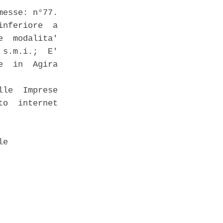
esse: n°77. 

nferiore  a

  modalita'

s.m.i.;  E'

  in  Agira

le  Imprese

o  internet

e 
