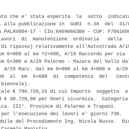
oto che e' stata esperita  la  sotto  indicata
i alla pubblicazione in  GURI  n.38  del  31/0
a PALAV004-17 - CIG:68696663B8 - CUP: F76G1600
Lavori  di  manutenzione  ordinaria   della   
(di ripasso) relativamente all'Autostrada A/19
km 0+000 al km 72+800, A/19 Raccordo per via  
km 5+300 e A/29 Palermo - Mazara del Vallo dal
, A/29 Racc. dal km 0+000 al km 4+000 e  A/29 
00  al  km  5+600  di  competenza  del   Centr
biennale). 

tale € 798.720,15 di cui Importo  soggetto  a 
d € 30.720,00 per Oneri sicurezza.  Categoria 
ica. III°. Province di Palermo e Trapani. 

 per l'esecuzione dei lavori e' giorni 730. 

abile del Procedimento Ing. Nicola Russo.  Dir
Carmelo Magistro. 
