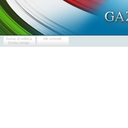
Avviso di rettifica
Atti correlati
Errata corrige
            