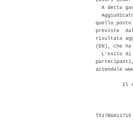
  A detta ga
  Aggiudicat
quello posto
previste  da
risultata ag
(EN), che ha
  L'esito di
partecipanti
aziendale www
         Il 
            