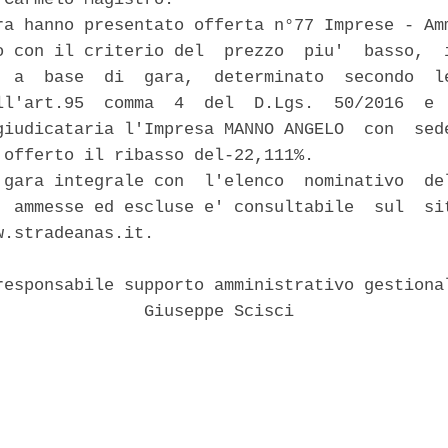
ra hanno presentato offerta n°77 Imprese - Amm
o con il criterio del  prezzo  piu'  basso,  i
  a  base  di  gara,  determinato  secondo  le
ll'art.95  comma  4  del  D.Lgs.  50/2016  e  
giudicataria l'Impresa MANNO ANGELO  con  sede
 offerto il ribasso del-22,111%. 

 gara integrale con  l'elenco  nominativo  del
, ammesse ed escluse e' consultabile  sul  sit
.stradeanas.it. 

responsabile supporto amministrativo gestional
               Giuseppe Scisci 
