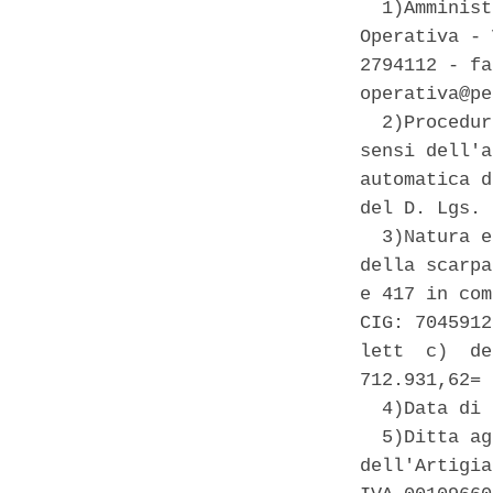
  1)Amminist
Operativa - 
2794112 - fa
operativa@pe
  2)Procedur
sensi dell'a
automatica d
del D. Lgs. 
  3)Natura e
della scarpa
e 417 in com
CIG: 7045912
lett  c)  de
712.931,62= 

  4)Data di 
  5)Ditta ag
dell'Artigia