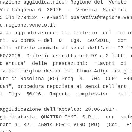
razione aggiudicatrice: Regione del  Veneto  
Via Longhena 6  30175  -  Venezia  Marghera  
x 041 2794124 - e-mail: operativa@regione.ven
c.regione.veneto.it 

a di aggiudicazione: con criterio  del  minor
rt. 95 comma 4 del  D.  Lgs.  50/2016,  con  
elle offerte anomale ai sensi dell'art. 97 co
50/2016. Criterio estratto art 97 c.2 lett. a
d entita'  delle  prestazioni:  "Lavori  di  
ta dell'argine destro del fiume Adige tra gli
une di Rosolina (RO) Prog. N.  704  CUP:  H94
684", procedura negoziata ai sensi dell'art. 
l  Dlgs  50/16.  Importo  complessivo   dell'
aggiudicazione dell'appalto: 28.06.2017. 

giudicataria: QUATTRO EMME  S.R.L.  con  sede
nato n. 32 - 45014 PORTO VIRO (RO)  (Cod.  Fi