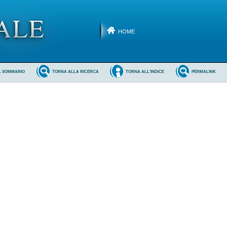
HOME
L SOMMARIO
TORNA ALLA RICERCA
TORNA ALL'INDICE
PERMALINK