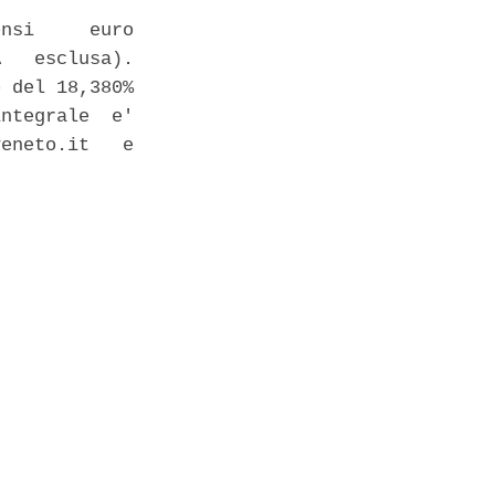
nsi     euro

   esclusa).

 del 18,380%

ntegrale  e'

eneto.it   e
