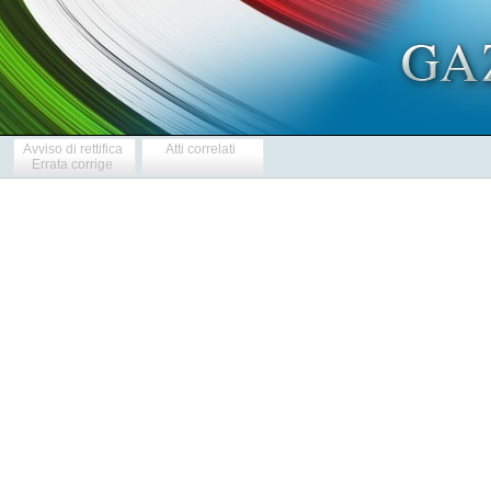
Avviso di rettifica
Atti correlati
Errata corrige
            