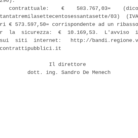
290). 

   contrattuale:    €    583.767,03=    (dico
tantatremilasettecentosessantasette/03)  (IVA
ri € 573.597,50= corrispondente ad un ribasso
r  la  sicurezza:  €  10.169,53.  L'avviso  i
sui  siti  internet:   http://bandi.regione.v
contrattipubblici.it 

                Il direttore 

         dott. ing. Sandro De Menech 
