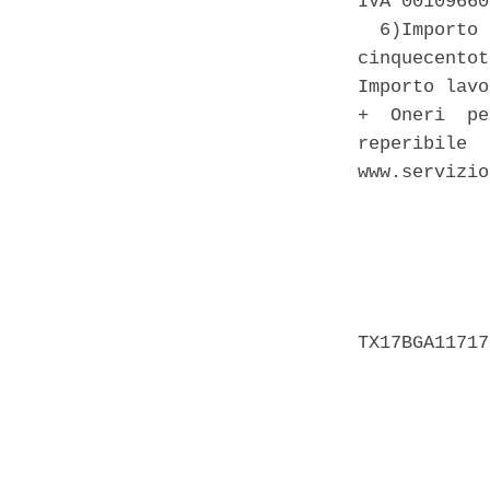
IVA 00109660
  6)Importo 
cinquecentot
Importo lavo
+  Oneri  pe
reperibile  
www.servizio
            
            