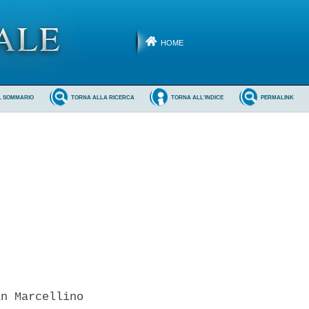
HOME
L SOMMARIO
TORNA ALLA RICERCA
TORNA ALL'INDICE
PERMALINK
n Marcellino
