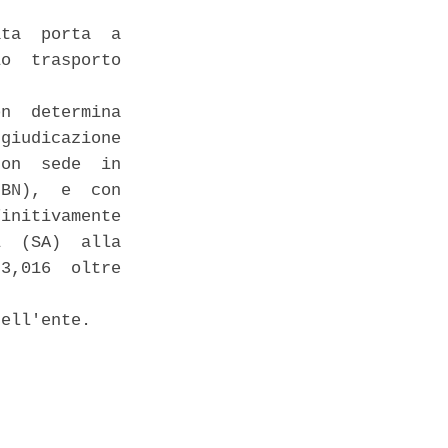
ta  porta  a

o  trasporto

n  determina

giudicazione

on  sede  in

BN),  e  con

initivamente

  (SA)  alla

3,016  oltre

ell'ente. 
