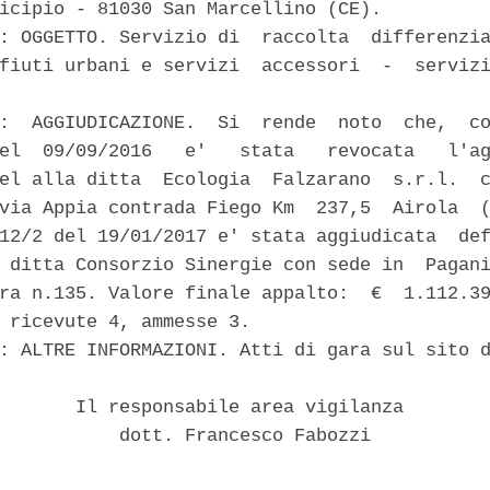
icipio - 81030 San Marcellino (CE). 

: OGGETTO. Servizio di  raccolta  differenzia
fiuti urbani e servizi  accessori  -  servizi
:  AGGIUDICAZIONE.  Si  rende  noto  che,  co
el  09/09/2016   e'   stata   revocata   l'ag
el alla ditta  Ecologia  Falzarano  s.r.l.  c
via Appia contrada Fiego Km  237,5  Airola  (
12/2 del 19/01/2017 e' stata aggiudicata  def
 ditta Consorzio Sinergie con sede in  Pagani
ra n.135. Valore finale appalto:  €  1.112.39
 ricevute 4, ammesse 3. 

: ALTRE INFORMAZIONI. Atti di gara sul sito d
       Il responsabile area vigilanza 

           dott. Francesco Fabozzi 
