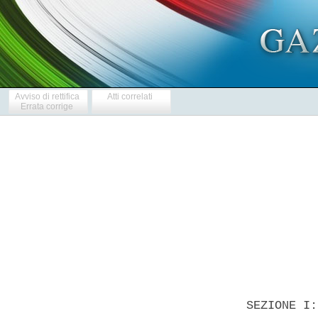
Avviso di rettifica
Atti correlati
Errata corrige
            
  SEZIONE I: