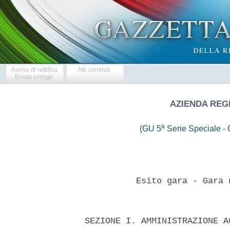
Avviso di rettifica
Atti correlati
Errata corrige
AZIENDA REG
a
(GU 5
Serie Speciale - C
            Esito gara - Gara 
  SEZIONE I. AMMINISTRAZIONE A