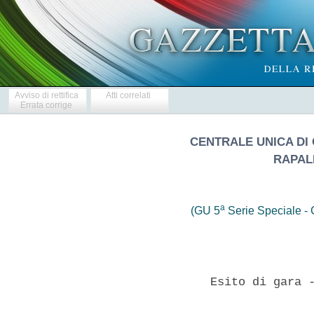
Avviso di rettifica
Atti correlati
Errata corrige
CENTRALE UNICA DI 
RAPAL
a
(GU 5
Serie Speciale - C
                Esito di gara -