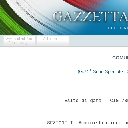
Avviso di rettifica
Atti correlati
Errata corrige
COMUN
a
(GU 5
Serie Speciale - C
        Esito di gara - CIG 70
  SEZIONE I: Amministrazione a