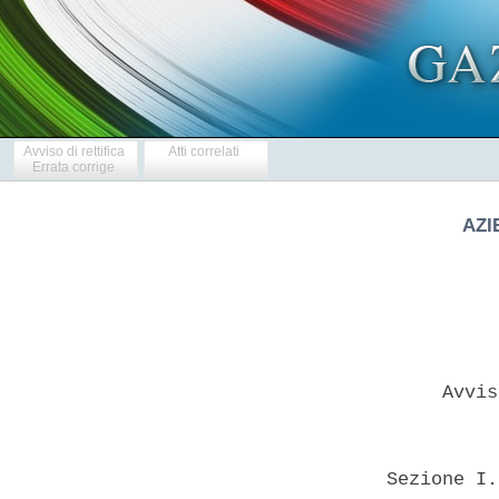
Avviso di rettifica
Atti correlati
Errata corrige
AZI
       Avvis
  Sezione I.