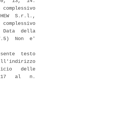
0,  13,  14:

 complessivo

HEW  S.r.l.,

 complessivo

 Data  della

.5)  Non  e'

sente  testo

ll'indirizzo

icio   delle

17   al   n.
