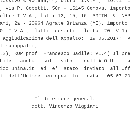
lessivo € 40.555,44, oltre  I.V.A.;  lotti  1
, Via P. Gobetti, 56r - 16145 Genova, importo
oltre I.V.A.; lotti 12, 15, 16: SMITH  &  NEP
ani, 2a - 20864 Agrate Brianza (MI), importo 
0  I.V.A.;  lotti  deserti:  lotto  20  V.1) 
 aggiudicazione dell'appalto:  19.06.2017;  V
l subappalto; 

.2); RUP prof. Francesco Sadile; VI.4) Il pre
bile   anche   sul   sito    dell'A.O.U.    a
ico.unina.it  ed  e'  stato  inviato  all'Uff
i  dell'Unione  europea  in   data   05.07.20


            Il direttore generale 

           dott. Vincenzo Viggiani 
