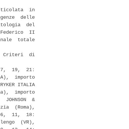
ticolata  in

genze  delle

tologia  del

Federico  II

nale  totale

 Criteri  di

7,  19,  21:

A),  importo

RYKER ITALIA

a),  importo

  JOHNSON  &

zia  (Roma),

6,  11,  18:

lengo  (VR),
