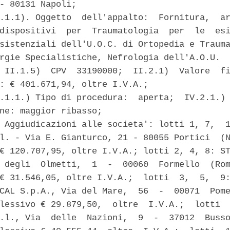
- 80131 Napoli; 

.1.1). Oggetto  dell'appalto:  Fornitura,  ar
dispositivi  per  Traumatologia  per  le  esi
sistenziali dell'U.O.C. di Ortopedia e Trauma
rgie Specialistiche, Nefrologia dell'A.O.U.  
 II.1.5)  CPV  33190000;  II.2.1)  Valore  fi
: € 401.671,94, oltre I.V.A.; 

.1.1.) Tipo di procedura:  aperta;  IV.2.1.) 
ne: maggior ribasso; 

 Aggiudicazioni alle societa': lotti 1, 7,  1
l. - Via E. Gianturco, 21 - 80055 Portici  (N
€ 120.707,95, oltre I.V.A.; lotti 2, 4, 8: ST
 degli  Olmetti,  1  -  00060  Formello  (Rom
€ 31.546,05, oltre I.V.A.;  lotti  3,  5,  9:
CAL S.p.A., Via del Mare,  56  -  00071  Pome
lessivo € 29.879,50,  oltre  I.V.A.;  lotti  
.l., Via  delle  Nazioni,  9  -  37012  Busso