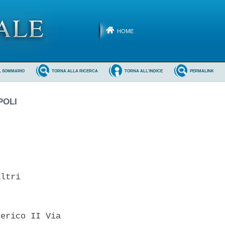
HOME
L SOMMARIO
TORNA ALLA RICERCA
TORNA ALL'INDICE
PERMALINK
POLI
ltri 

erico II Via
