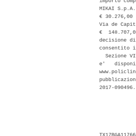
importo comp
MIKAI S.p.A.
€ 30.276,00 
Via de Capit
€  148.707,0
decisione di
consentito i
  Sezione VI
e'   disponi
www.policlin
pubblicazion
2017-090496. 
            
            