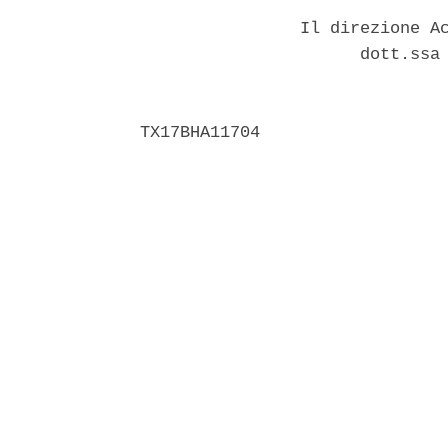
                Il direzione Ac
                      dott.ssa 