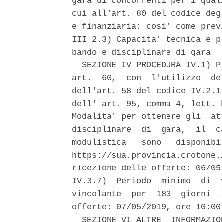
gara di concorrenti per i qual
cui all'art. 80 del codice deg
e finanziaria: cosi' come prev
III 2.3) Capacita' tecnica e p
bando e disciplinare di gara 

  SEZIONE IV PROCEDURA IV.1) P
art.  60,  con  l'utilizzo  de
dell'art. 58 del codice IV.2.1
dell' art. 95, comma 4, lett. 
Modalita' per ottenere gli  at
disciplinare  di  gara,  il  c
modulistica   sono   disponibi
https://sua.provincia.crotone.
ricezione delle offerte: 06/05
IV.3.7)  Periodo  minimo  di  
vincolante  per  180  giorni  
offerte: 07/05/2019, ore 10:00
  SEZIONE VI ALTRE  INFORMAZIO