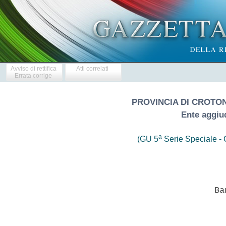
Avviso di rettifica
Atti correlati
Errata corrige
PROVINCIA DI CROTO
Ente aggiud
a
(GU 5
Serie Speciale - C
                            Ban