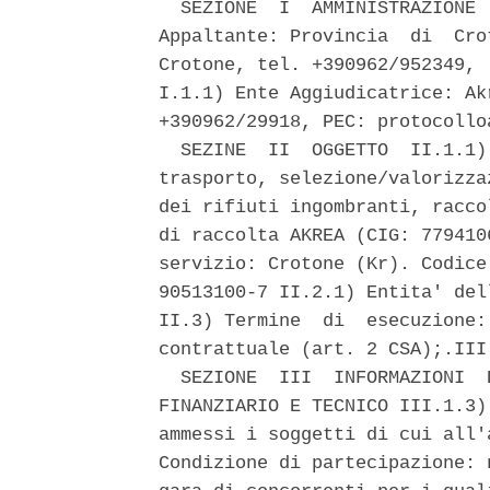
  SEZIONE  I  AMMINISTRAZIONE 
Appaltante: Provincia  di  Cro
Crotone, tel. +390962/952349, 
I.1.1) Ente Aggiudicatrice: Ak
+390962/29918, PEC: protocolloa
  SEZINE  II  OGGETTO  II.1.1)
trasporto, selezione/valorizza
dei rifiuti ingombranti, racco
di raccolta AKREA (CIG: 779410
servizio: Crotone (Kr). Codice
90513100-7 II.2.1) Entita' del
II.3) Termine  di  esecuzione:
contrattuale (art. 2 CSA);.III
  SEZIONE  III  INFORMAZIONI  
FINANZIARIO E TECNICO III.1.3)
ammessi i soggetti di cui all'
Condizione di partecipazione: 