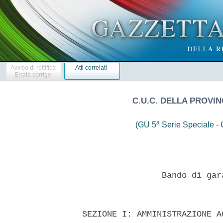
Avviso di rettifica
Atti correlati
Errata corrige
C.U.C. DELLA PROVIN
a
(GU 5
Serie Speciale - C
                  Bando di gar
  SEZIONE I: AMMINISTRAZIONE A