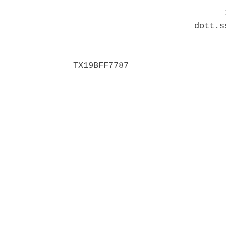
                              I
                        dott.s