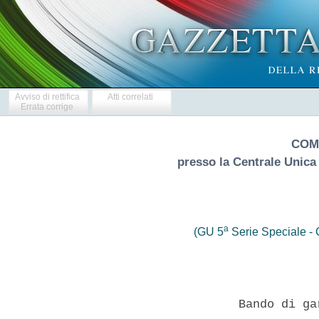
Avviso di rettifica
Atti correlati
Errata corrige
COM
presso la Centrale Unic
a
(GU 5
Serie Speciale - C
                   Bando di ga