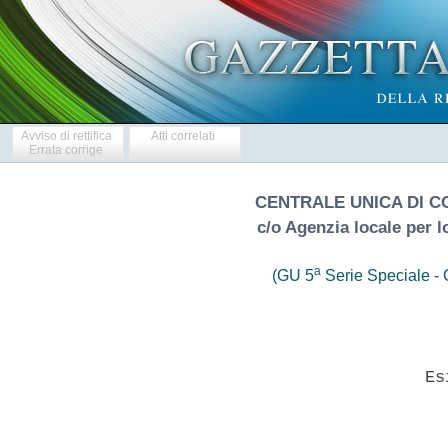
Avviso di rettifica
Atti correlati
Errata corrige
CENTRALE UNICA DI 
c/o Agenzia locale per l
a
(GU 5
Serie Speciale - C
                            Esi