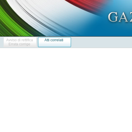
Avviso di rettifica
Atti correlati
Errata corrige
            