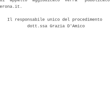
di  appalto  aggiudicato  verra'  pubblicato 
erona.it. 

   Il responsabile unico del procedimento 

           dott.ssa Grazia D'Amico 
