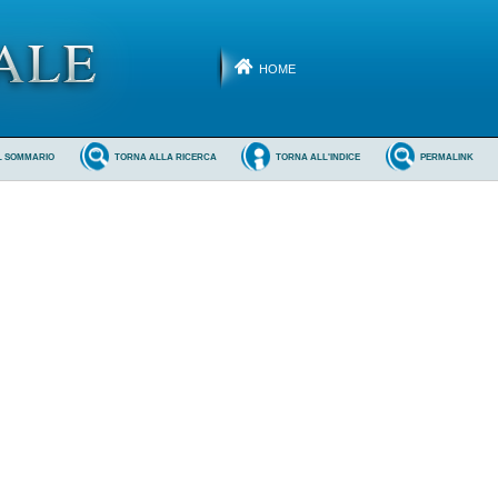
HOME
L SOMMARIO
TORNA ALLA RICERCA
TORNA ALL'INDICE
PERMALINK