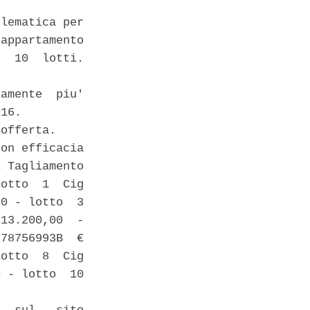
lematica per

appartamento

  10  lotti.

amente  piu'

16. 

offerta. 

on efficacia

 Tagliamento

otto  1  Cig

0 - lotto  3

13.200,00  -

78756993B  €

otto  8  Cig

 - lotto  10
