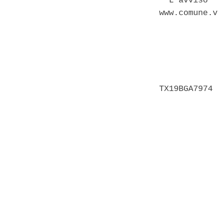
  L'avviso  
www.comune.v
            
            