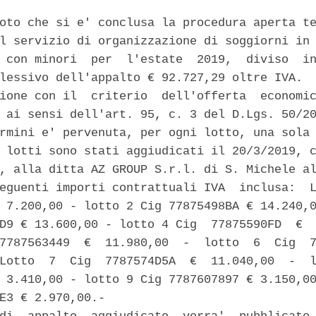
oto che si e' conclusa la procedura aperta te
l servizio di organizzazione di soggiorni in 
 con minori  per  l'estate  2019,  diviso  in
lessivo dell'appalto € 92.727,29 oltre IVA. 

ione con il  criterio  dell'offerta  economic
 ai sensi dell'art. 95, c. 3 del D.Lgs. 50/20
rmini e' pervenuta, per ogni lotto, una sola 
 lotti sono stati aggiudicati il 20/3/2019, c
, alla ditta AZ GROUP S.r.l. di S. Michele al
eguenti importi contrattuali IVA  inclusa:  L
 7.200,00 - lotto 2 Cig 77875498BA € 14.240,0
D9 € 13.600,00 - lotto 4 Cig  77875590FD  €  
7787563449  €  11.980,00  -  lotto  6  Cig  7
Lotto  7  Cig  7787574D5A  €  11.040,00  -  l
 3.410,00 - lotto 9 Cig 7787607897 € 3.150,00
E3 € 2.970,00.- 
