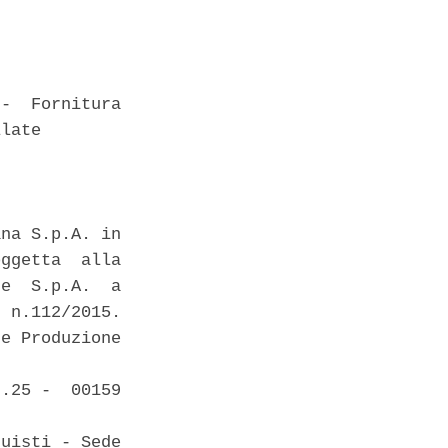
-  Fornitura

late 

na S.p.A. in

ggetta  alla

e  S.p.A.  a

 n.112/2015.

e Produzione

.25 -  00159

uisti - Sede
