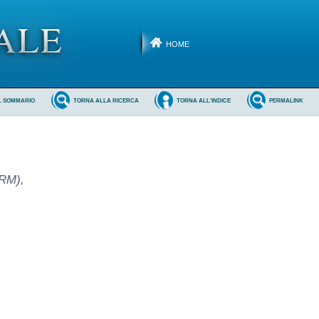
HOME
L SOMMARIO
TORNA ALLA RICERCA
TORNA ALL'INDICE
PERMALINK
(RM),