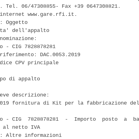
. Tel. 06/47308855- Fax +39 0647308821. 

internet www.gare.rfi.it. 

: Oggetto 

ta' dell'appalto 

nominazione: 

o - CIG 7828878281 

riferimento: DAC.0053.2019 

dice CPV principale 



po di appalto 

eve descrizione: 

019 fornitura di Kit per la fabbricazione del
o - CIG  7828878281  -  Importo  posto  a  ba
 al netto IVA 

: Altre informazioni 
