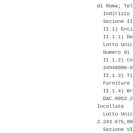
di Roma; Tel
  Indirizzo 
  Sezione II
  II.1) Enti
  II.1.1) De
  Lotto Unic
  Numero di 
  II.1.2) Co
  34940000-8 
  II.1.3) Ti
  Forniture 

  II.1.4) Br
  DAC.0053.2
Incollate 

  Lotto Unic
2.243.675,00
  Sezione VI