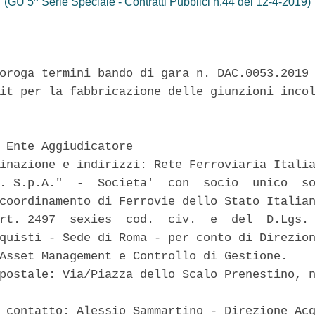
(GU 5
Serie Speciale - Contratti Pubblici n.44 del 12-4-2019)
oroga termini bando di gara n. DAC.0053.2019 
it per la fabbricazione delle giunzioni incol
 Ente Aggiudicatore 

inazione e indirizzi: Rete Ferroviaria Italia
. S.p.A."  -  Societa'  con  socio  unico  so
coordinamento di Ferrovie dello Stato Italian
rt. 2497  sexies  cod.  civ.  e  del  D.Lgs. 
quisti - Sede di Roma - per conto di Direzion
Asset Management e Controllo di Gestione. 

postale: Via/Piazza dello Scalo Prenestino, n
 contatto: Alessio Sammartino - Direzione Acq