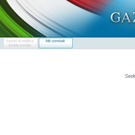
Avviso di rettifica
Atti correlati
Errata corrige
Sede