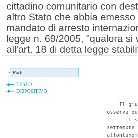
cittadino comunitario con desti
altro Stato che abbia emesso n
mandato di arresto internazion
legge n. 69/2005, "qualora si v
all'art. 18 di detta legge stab
d'appello" - Violazione del pri
irragionevolezza - Adozione d
contrasto con i principi supre
costituzionale in tema di diritti
liberta' e giusto processo. - D
2007, n. 30, art. 21. - Costitu
secondo. (013C0344)
(GU 1
a
Costituzionale n.44 del 30-10