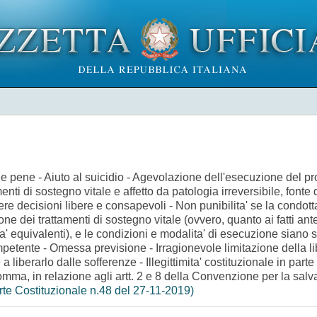
ati e pene - Aiuto al suicidio - Agevolazione dell'esecuzione del
enti di sostegno vitale e affetto da patologia irreversibile, fonte
re decisioni libere e consapevoli - Non punibilita' se la condott
one dei trattamenti di sostegno vitale (ovvero, quanto ai fatti ant
a' equivalenti), e le condizioni e modalita' di esecuzione siano s
mpetente - Omessa previsione - Irragionevole limitazione della l
 liberarlo dalle sofferenze - Illegittimita' costituzionale in parte
mma, in relazione agli artt. 2 e 8 della Convenzione per la salvag
rte Costituzionale n.48 del 27-11-2019)