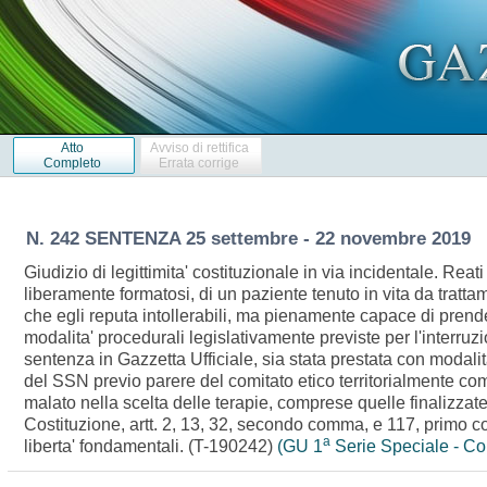
Atto
Avviso di rettifica
Completo
Errata corrige
N. 242 SENTENZA 25 settembre - 22 novembre 2019
Giudizio di legittimita' costituzionale in via incidentale. Re
liberamente formatosi, di un paziente tenuto in vita da trattam
che egli reputa intollerabili, ma pienamente capace di prende
modalita' procedurali legislativamente previste per l'interruzi
sentenza in Gazzetta Ufficiale, sia stata prestata con modalit
del SSN previo parere del comitato etico territorialmente co
malato nella scelta delle terapie, comprese quelle finalizzate a
Costituzione, artt. 2, 13, 32, secondo comma, e 117, primo co
a
liberta' fondamentali. (T-190242)
(GU 1
Serie Speciale - Co