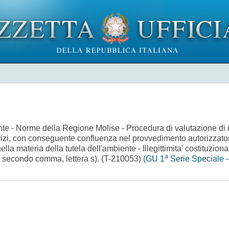
biente - Norme della Regione Molise - Procedura di valutazione d
ervizi, con conseguente confluenza nel provvedimento autorizzat
la materia della tutela dell'ambiente - Illegittimita' costituzio
a
17, secondo comma, lettera s). (T-210053)
(GU 1
Serie Speciale -